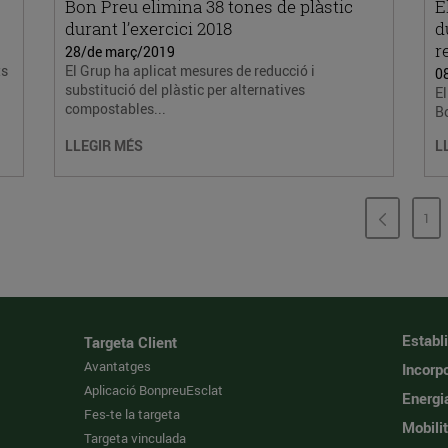
Bon Preu elimina 38 tones de plàstic
E
durant l’exercici 2018
d
r
28/de març/2019
ts
El Grup ha aplicat mesures de reducció i
0
substitució del plàstic per alternatives
El
compostables...
Bo
LLEGIR MÉS
L
1
PÀ
Establ
Targeta Client
Avantatges
Incorpo
Aplicació BonpreuEsclat
Energi
Fes-te la targeta
Mobilit
Targeta vinculada