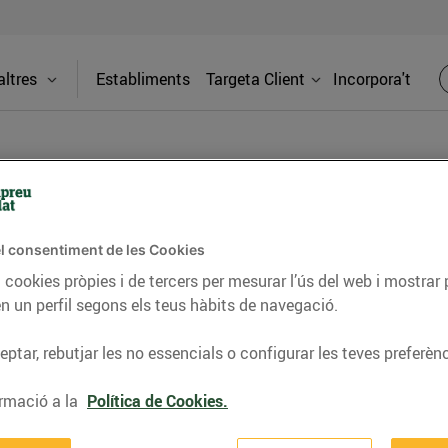
ltres
Establiments
Targeta Client
Incorpora't
PREMSA
l consentiment de les Cookies
 cookies pròpies i de tercers per mesurar l’ús del web i mostrar 
itat dels supermercats Bonpreu i Esclat a través de la
n un perfil segons els teus hàbits de navegació.
ptar, rebutjar les no essencials o configurar les teves preferènc
rmació a la
Política de Cookies.