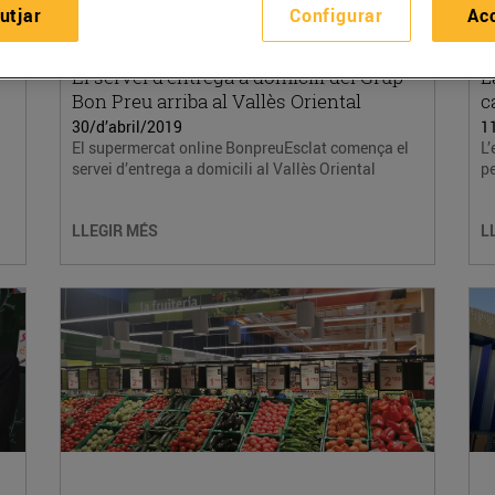
utjar
Configurar
Ac
El servei d’entrega a domicili del Grup
L
Bon Preu arriba al Vallès Oriental
c
30/d’abril/2019
1
El supermercat online BonpreuEsclat comença el
L’
servei d’entrega a domicili al Vallès Oriental
pe
LLEGIR MÉS
L