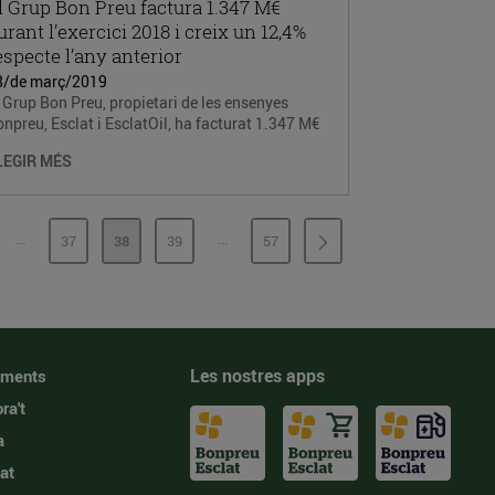
l Grup Bon Preu factura 1.347 M€
urant l’exercici 2018 i creix un 12,4%
especte l’any anterior
8/de març/2019
 Grup Bon Preu, propietari de les ensenyes
npreu, Esclat i EsclatOil, ha facturat 1.347 M€
LEGIR MÉS
...
...
37
38
39
57
PÀGINES INTERMÈDIES
PÀGINES INTERMÈDIES
GINA
PÀGINA
PÀGINA
PÀGINA
PÀGINA
Les nostres apps
iments
ra't
a
at