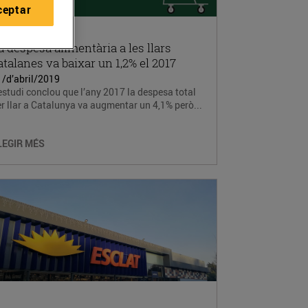
ceptar
a despesa alimentària a les llars
atalanes va baixar un 1,2% el 2017
1/d’abril/2019
estudi conclou que l’any 2017 la despesa total
r llar a Catalunya va augmentar un 4,1% però...
LEGIR MÉS