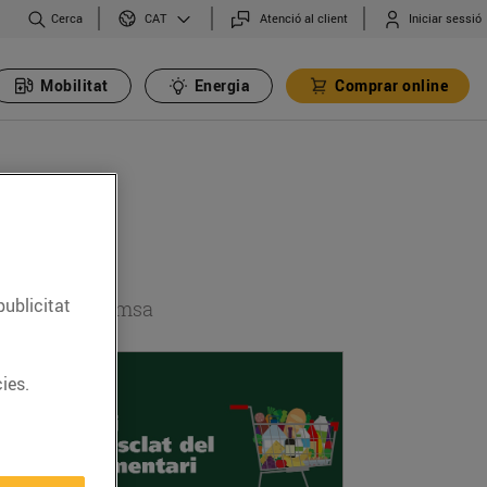
Cerca
Atenció al client
Iniciar sessió
CAT
Mobilitat
Energia
Comprar online
publicitat
 secció de premsa
ies.