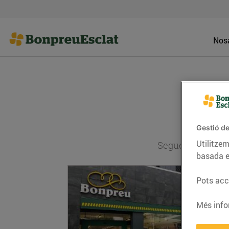
Nosa
Gestió de
Utilitzem
Segueix l'actual
basada e
Pots acce
Més info