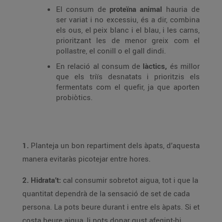
El consum de
proteïna animal
hauria de
ser variat i no excessiu, és a dir, combina
els ous, el peix blanc i el blau, i les carns,
prioritzant les de menor greix com el
pollastre, el conill o el gall dindi.
En relació al consum de
làctics,
és millor
que els triïs desnatats i prioritzis els
fermentats com el quefir, ja que aporten
probiòtics.
1.
Planteja un bon repartiment dels àpats, d’aquesta
manera evitaràs picotejar entre hores.
2. Hidrata’t:
cal consumir sobretot aigua, tot i que la
quantitat dependrà de la sensació de set de cada
persona. La pots beure durant i entre els àpats. Si et
costa beure aigua, li pots donar gust afegint-hi