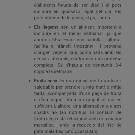
d’aliments hauria de ser diari i el pots
incloure en qualsevol àpat del dia. Els
pots obtenir de la pasta, el pa, l’arròs…
Els
llegums
són un aliment important a
incloure en el menú setmanal, ja que
aporten fibra —que ens sadolla i, alhora,
facilita el trànsit intestinal— i proteïna
d’origen vegetal que, combinada amb els
cereals integrals, conformen una proteïna
completa. Se n’hauria de consumir 3-4
cops a la setmana.
Fruita seca
és una opció molt nutritiva i
saludable per prendre a mig matí o mitja
tarda, acompanyada d’una peça de fruita
o d’un iogurt. Amb un grapat al dia és
suficient i, alhora, una alternativa a altres
snacks no tan nutritius. El consum de
fruita seca està relacionat amb una menor
mortalitat i amb la reducció del risc de
patir malalties cardiovasculars.