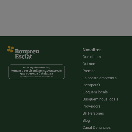
Nosaltres
Què oferim
Qui som
Premsa
La nostra empremta
Incorpora't
Lloguem locals
Busquem nous locals
Proveïdors
BP Persones
Blog
Canal Denúncies