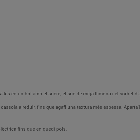
ra
itura els carquinyolis amb una batedora elèctrica fins que en quedi pols.