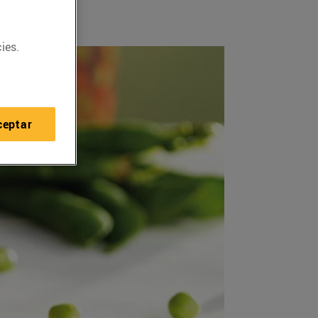
ies.
ceptar