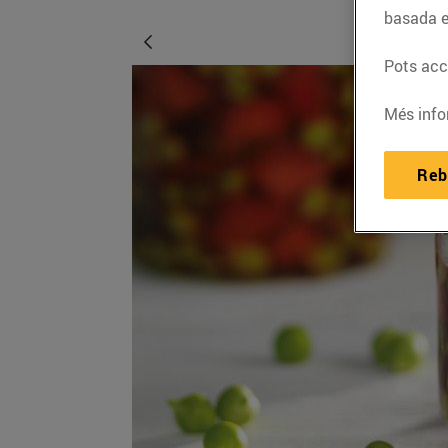
basada e
Pots acce
Més info
Reb