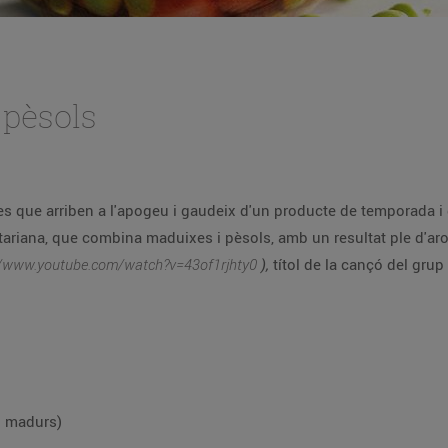
 pèsols
ximitat, que sedueix pel toc dolcenc i la
//www.youtube.com/watch?v=43of1rjhty0
),
títol de la cançó del gru
n madurs)