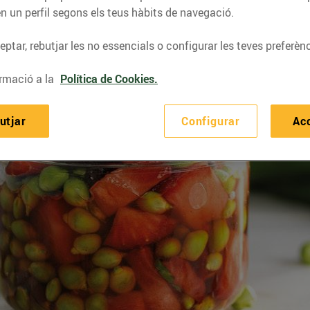
n un perfil segons els teus hàbits de navegació.
ptar, rebutjar les no essencials o configurar les teves preferènc
rmació a la
Política de Cookies.
utjar
Configurar
Ac