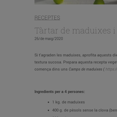
RECEPTES
Tàrtar de maduixes i
26/de maig/2020
Si t'agraden les maduixes, aprofita aquests dies que arriben a l'apogeu i gaudeix d'un producte de temporada i de pro
textura sucosa. Prepara aquesta recepta vegetariana, que combina maduixes i pèsols, amb un resultat ple d'aromes i colors. Colors com el del dia que
comença dins uns
Camps de maduixes (
https:
Ingredients per a 4 persones:
1 kg. de maduixes
400 g. de pèsols sense la clova (be