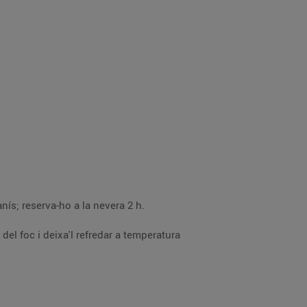
Neteja les maduixes, talla-les a quarts i posa-les en un bol amb el sucre, el suc de mitja llimona i el sorbet d’anís; reserva-ho a la nevera 2 h.