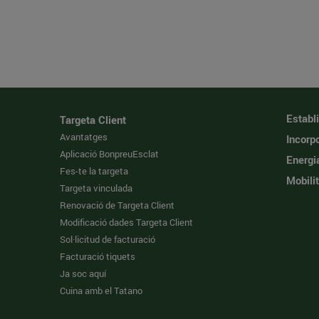
Establ
Targeta Client
Avantatges
Incorpo
Aplicació BonpreuEsclat
Energi
Fes-te la targeta
Mobilit
Targeta vinculada
Renovació de Targeta Client
Modificació dades Targeta Client
Sol·licitud de facturació
Facturació tiquets
Ja soc aquí
Cuina amb el Tatano