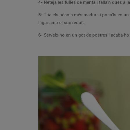
4-
5-
Tria els pèsols més madurs i posa'ls en un bol, afegeix-hi les maduixes, les gotes de xocolata, la juliana de menta, la pols de carquinyolis
lligar amb el suc reduït.
6-