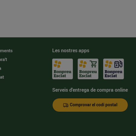
Les nostres apps
iments
ra't
a
at
Serveis d'entrega de compra online
Comprovar el codi postal