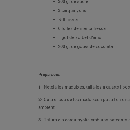
300 g. de sucre
3 carquinyolis
½ llimona
6 fulles de menta fresca
1 got de sorbet d’anís
200 g. de gotes de xocolata
Preparació:
1-
2-
Cola el suc de les maduixes i posa'l en una cassola a reduir, fins que agafi una textura més espessa. Aparta'l del foc i deixa'l refredar a temperatu
ambient.
3-
Tr