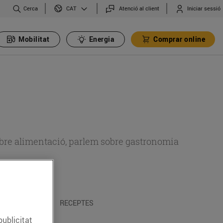
Cerca
Atenció al client
Iniciar sessió
CAT
Mobilitat
Energia
Comprar online
 sobre alimentació, parlem sobre gastronomia
 I TRADICIONS
RECEPTES
publicitat