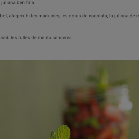
Neteja les fulles de menta i talla'n dues a la juliana ben fina.
 i acaba-ho de
Serveix-ho en un got de postres i acaba-ho amb les fulles de menta senceres.