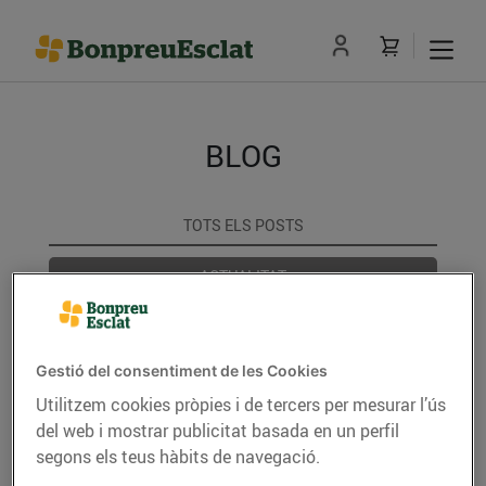
BLOG
TOTS ELS POSTS
ACTUALITAT
CONSELLS I HÀBITS SALUDABLES
Gestió del consentiment de les Cookies
ENERGIA
Utilitzem cookies pròpies i de tercers per mesurar l’ús
GASTRONOMIA I TRADICIONS
del web i mostrar publicitat basada en un perfil
segons els teus hàbits de navegació.
RECEPTES