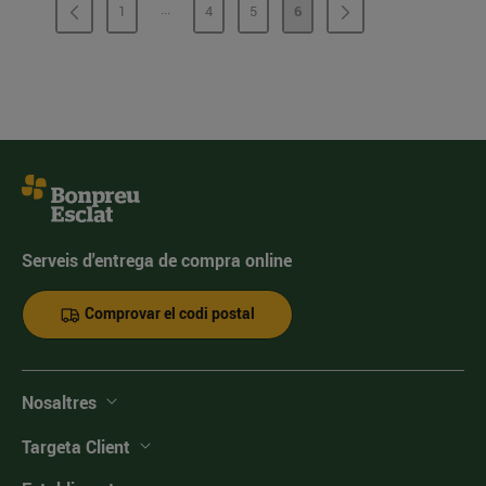
...
1
4
5
6
PÀGINES INTERMÈDIES
PÀGINA
PÀGINA
PÀGINA
PÀGINA
Serveis d'entrega de compra online
Comprovar el codi postal
Nosaltres
Targeta Client