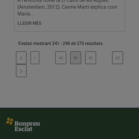
A l'emotiva novel·la El Camí de les Aigües
(Amsterdam, 2012), Carme Martí explica com
Maria...
LLEGIR MÉS
S'estan mostrant 241 - 246 de 370 resultats.
...
...
1
40
41
42
62
PÀGINES INTERMÈDIES
PÀGINES INTERMÈ
PÀGINA
PÀGINA
PÀGINA
PÀGINA
PÀGINA