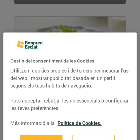
Gestió del consentiment de les Cookies
Utilitzem cookies pròpies i de tercers per mesurar l’ús
del web i mostrar publicitat basada en un perfil
Bacallà a la catalana
segons els teus hàbits de navegació.
27/de maig/2020
Ingredients per a 4 persones: 600 g. de bacallà
Pots acceptar, rebutjar les no essencials o configurar
dessalat 2 cebes 5 tomàquets madurs ...
les teves preferències.
LLEGIR MÉS
Més informació a la
Política de Cookies.