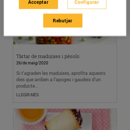
Acceptar
Configurar
Rebutjar
Tàrtar de maduixes i pèsols
26/de maig/2020
Si t'agraden les maduixes, aprofita aquests
dies que arriben a l'apogeu i gaudeix d'un
producte...
LLEGIR MÉS