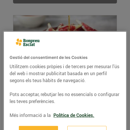
Gestió del consentiment de les Cookies
Utilitzem cookies pròpies i de tercers per mesurar l’ús
del web i mostrar publicitat basada en un perfil
Recepta de pastís de xocolata amb figues
segons els teus hàbits de navegació.
12/de setembre/2019
Si t’agraden les postres, aquestes segur que
Pots acceptar, rebutjar les no essencials o configurar
t’encantaran!
les teves preferències.
LLEGIR MÉS
Més informació a la
Política de Cookies.