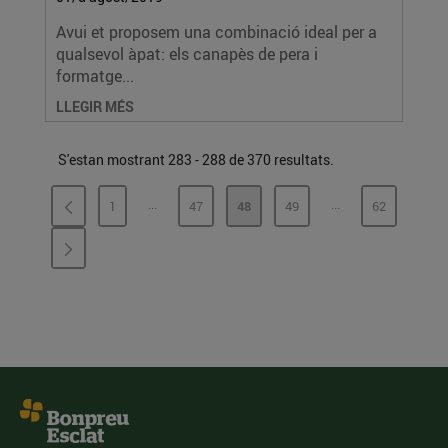
Avui et proposem una combinació ideal per a
qualsevol àpat: els canapès de pera i
formatge...
LLEGIR MÉS
S'estan mostrant 283 - 288 de 370 resultats.
...
...
1
47
48
49
62
PÀGINES INTERMÈDIES
PÀGINES INTERMÈ
PÀGINA
PÀGINA
PÀGINA
PÀGINA
PÀGINA