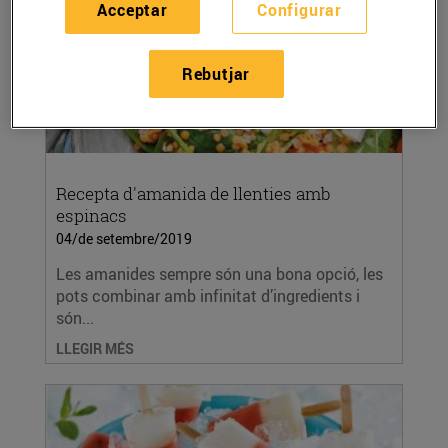
Acceptar
Configurar
Rebutjar
Recepta d'amanida de llenties amb
espinacs
04/de setembre/2019
Les amanides sempre són una bona opció, les
pots combinar amb infinitat d’ingredients i
són...
LLEGIR MÉS