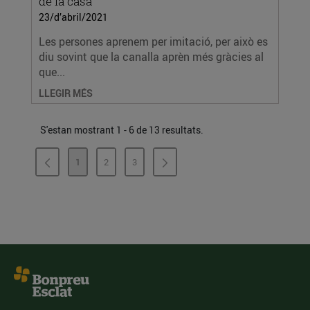
de la casa
23/d’abril/2021
Les persones aprenem per imitació, per això es
diu sovint que la canalla aprèn més gràcies al
que...
LLEGIR MÉS
S'estan mostrant 1 - 6 de 13 resultats.
1
2
3
PÀGINA
PÀGINA
PÀGINA