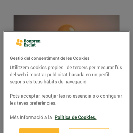
Gestió del consentiment de les Cookies
Utilitzem cookies pròpies i de tercers per mesurar l’ús
del web i mostrar publicitat basada en un perfil
6 consells per estalviar en la teva factura
segons els teus hàbits de navegació.
elèctrica
15/de gener/2026
Pots acceptar, rebutjar les no essencials o configurar
Amb petits gestos i eines digitals pots
les teves preferències.
optimitzar el teu consum i reduir la despesa
mensual....
Més informació a la
Política de Cookies.
LLEGIR MÉS