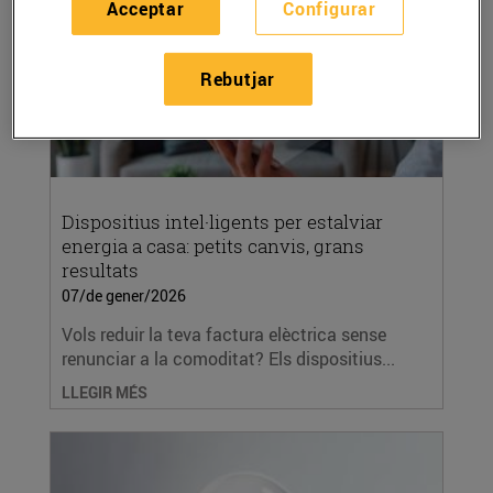
Acceptar
Configurar
Rebutjar
Dispositius intel·ligents per estalviar
energia a casa: petits canvis, grans
resultats
07/de gener/2026
Vols reduir la teva factura elèctrica sense
renunciar a la comoditat? Els dispositius...
LLEGIR MÉS