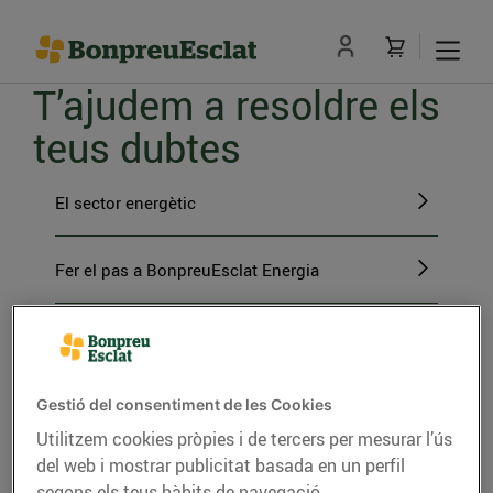
T’ajudem a resoldre els
teus dubtes
El sector energètic
Fer el pas a BonpreuEsclat Energia
Gestions amb BonpreuEsclat Energia
L'energia verda
Gestió del consentiment de les Cookies
Utilitzem cookies pròpies i de tercers per mesurar l’ús
del web i mostrar publicitat basada en un perfil
segons els teus hàbits de navegació.