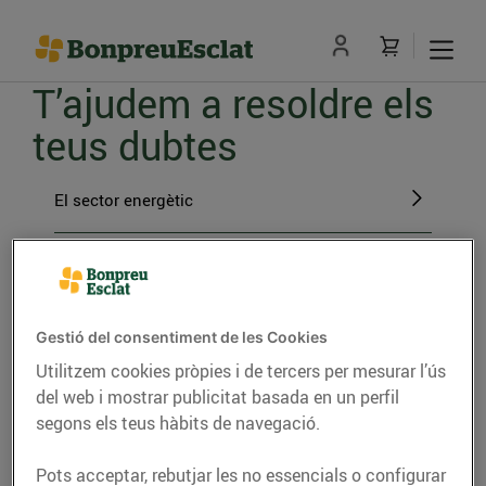
T’ajudem a resoldre els
teus dubtes
El sector energètic
Fer el pas a BonpreuEsclat Energia
Gestions amb BonpreuEsclat Energia
Gestió del consentiment de les Cookies
Utilitzem cookies pròpies i de tercers per mesurar l’ús
del web i mostrar publicitat basada en un perfil
L'energia verda
segons els teus hàbits de navegació.
Pots acceptar, rebutjar les no essencials o configurar