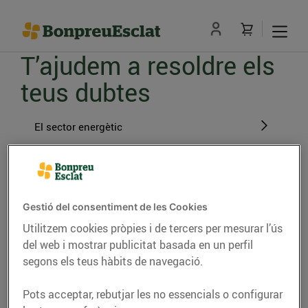
T’ajudem a resoldre els
teus dubtes
El sector energètic
Fer el pas a BonpreuEsclat Energia
Gestió del consentiment de les Cookies
Gestions amb BonpreuEsclat Energia
Utilitzem cookies pròpies i de tercers per mesurar l’ús
del web i mostrar publicitat basada en un perfil
L'energia verda
segons els teus hàbits de navegació.
Pots acceptar, rebutjar les no essencials o configurar