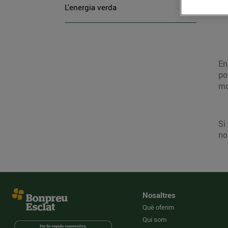
L'energia verda
En
po
mo
Si
no
Nosaltres
Què oferim
Qui som