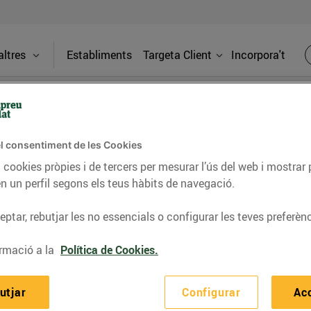
ltres
Establiments
Targeta Client
Incorpora't
Torna a FAQS
uc canviar la potència contractada? Q
l consentiment de les Cookies
odificar la potència?
 cookies pròpies i de tercers per mesurar l’ús del web i mostrar 
n un perfil segons els teus hàbits de navegació.
s costos de modificació de la potència dependran dels canvis
ptar, rebutjar les no essencials o configurar les teves preferènc
güents:
rmació a la
Política de Cookies.
Si el que vols és sol·licitar
una baixada de potència
d'actuacions en la mesura que té un cost de 9,04 € 
utjar
Configurar
Ac