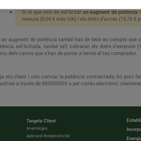
Si el que vols és sol·licitar
un augment de potència
s
mesura (9,04 € més IVA) i els drets d’accés (19,70 
 un augment de potència també has de tenir en compte que si 
tència sol·licitada, també se’t cobraran els drets d’extensi
tiu dels canvis que s’han de portar a terme al teu comptador.
 ja ets client i vols canviar la potència contractada, ho pots fe
saltres a través de 900500005 o per correu electrònic
clienten
Establ
Targeta Client
Avantatges
Incorpo
Aplicació BonpreuEsclat
Energi