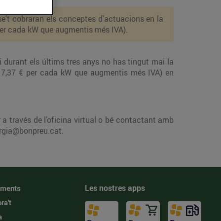
e’t cobraran els conceptes d'actuacions en la
€ per cada kW que augmentis més IVA).
durant els últims tres anys no has tingut mai la
ó (17,37 € per cada kW que augmentis més IVA) en
r a través de l’oficina virtual o bé contactant amb
ergia@bonpreu.cat
.
Les nostres apps
iments
ra't
a