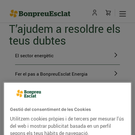
T’ajudem a resoldre els
teus dubtes
El sector energètic
Fer el pas a BonpreuEsclat Energia
Gestions amb BonpreuEsclat Energia
Gestió del consentiment de les Cookies
L'energia verda
Utilitzem cookies pròpies i de tercers per mesurar l’ús
del web i mostrar publicitat basada en un perfil
segons els teus hàbits de navegació.