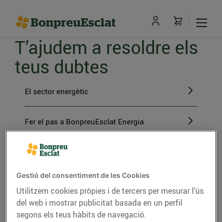
T’ajudem a resoldre els
teus dubtes
El sector energètic
Fer el pas a BonpreuEsclat Energia
Gestions amb BonpreuEsclat Energia
Gestió del consentiment de les Cookies
L'energia verda
Utilitzem cookies pròpies i de tercers per mesurar l’ús
del web i mostrar publicitat basada en un perfil
segons els teus hàbits de navegació.