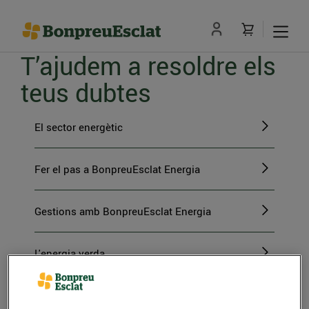
T’ajudem a resoldre els
teus dubtes
El sector energètic
Fer el pas a BonpreuEsclat Energia
Gestions amb BonpreuEsclat Energia
L'energia verda