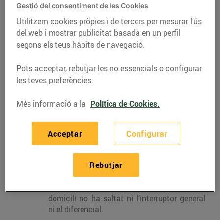
< Torna a FAQS
Gestió del consentiment de les Cookies
Utilitzem cookies pròpies i de tercers per mesurar l’ús
Si tinc un tall de
del web i mostrar publicitat basada en un perfil
subministrament, qui me'l
segons els teus hàbits de navegació.
solucionarà? Què has de fer si
et trobes amb un tall
Pots acceptar, rebutjar les no essencials o configurar
d’electricitat?
les teves preferències.
Més informació a la
Política de Cookies.
En primer lloc, cal que t’assabentis de si es tracta d’un
tall generalitzat, és a dir, comprovar si ets l’únic que
no té llum o bé per exemple els teus veïns tampoc.
Acceptar
Configurar
En cas que només t’afecti a tu el tall
:
Rebutjar
Comprova que al quadre general del teu
domicili no ha saltat ni l’interruptor general
ni el diferencial.