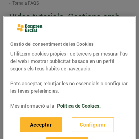
< Torna a FAQS
Vídeo tutorials. Gestions amb
BonpreuEsclat Energia
En aquest apartat, trobaràs diferents vídeo tutorials
Gestió del consentiment de les Cookies
on et mostrem el pas a pas per a realitzar gestions i
Utilitzem cookies pròpies i de tercers per mesurar l’ús
consultes amb BonpreuEsclat Energia.
del web i mostrar publicitat basada en un perfil
segons els teus hàbits de navegació.
Descarregar el contracte i el mandat SEPA signats
inicialment
Pots acceptar, rebutjar les no essencials o configurar
les teves preferències.
Més informació a la
Política de Cookies.
Acceptar
Configurar