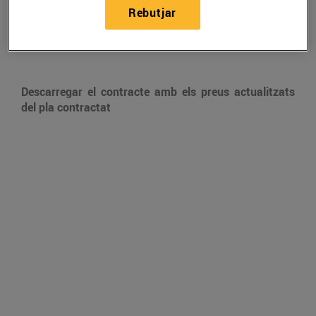
Rebutjar
Descarregar el contracte amb els preus actualitzats
del pla contractat