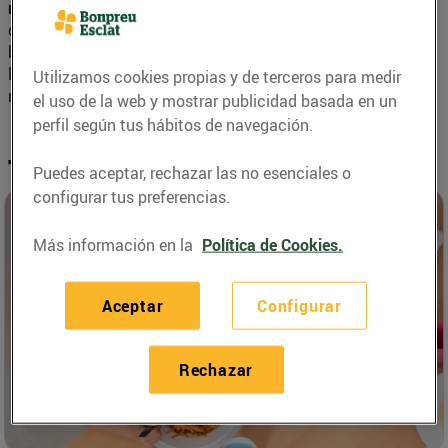
más eficaz y transparentes posibles
. Por este motivo, los
donativos pueden realizarse únicamente con tarjeta
bancaria y, en el momento de realizar la donación Worldcoo
los destina directamente a la entidad beneficiaria de ese
Utilizamos cookies propias y de terceros para medir
mes, sin pasar por otros intermediarios.
el uso de la web y mostrar publicidad basada en un
perfil según tus hábitos de navegación.
Transparencia en las donaciones
Puedes aceptar, rechazar las no esenciales o
configurar tus preferencias.
Más información en la
Política de Cookies.
Aceptar
Configurar
Rechazar