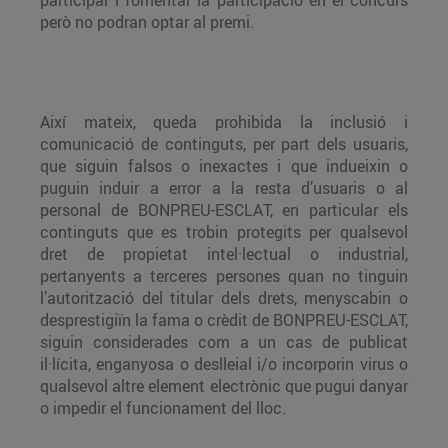
participar i fomentar la participació en el concurs
però no podran optar al premi.
Així mateix, queda prohibida la inclusió i
comunicació de continguts, per part dels usuaris,
que siguin falsos o inexactes i que indueixin o
puguin induir a error a la resta d’usuaris o al
personal de BONPREU-ESCLAT, en particular els
continguts que es trobin protegits per qualsevol
dret de propietat intel·lectual o industrial,
pertanyents a terceres persones quan no tinguin
l’autorització del titular dels drets, menyscabin o
desprestigiïn la fama o crèdit de BONPREU-ESCLAT,
siguin considerades com a un cas de publicat
il·lícita, enganyosa o deslleial i/o incorporin virus o
qualsevol altre element electrònic que pugui danyar
o impedir el funcionament del lloc.