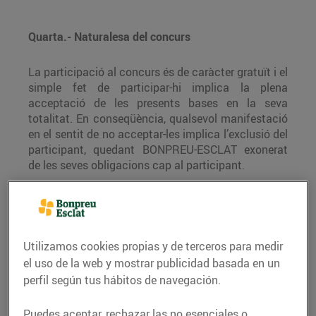
Quarta.- Naturalesa del concurs
La participació al concurs és de caràcter gratuït i el
simple fet de participar-hi implica la plena
acceptació de les presents bases en la seva
totalitat. En conseqüència, qualsevol manifestació
en el sentit de no acceptar-les implica l’exclusió del
participant, quedant BONPREU-ESCLAT exonerat
de les seves obligacions cap al participant.
Cinquena.- Mecànica del concurs
Utilizamos cookies propias y de terceros para medir
el uso de la web y mostrar publicidad basada en un
Les persones que vulguin participar hauran de
perfil según tus hábitos de navegación.
respondre el qüestionari de formatges i registrar-se
amb el seu nom i correu electrònic. Totes les
Puedes aceptar, rechazar las no esenciales o