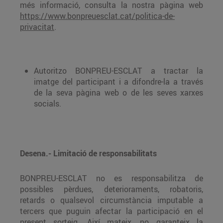
més informació, consulta la nostra pàgina web
https://www.bonpreuesclat.cat/politica-de-
privacitat
.
Autoritzo BONPREU-ESCLAT a tractar la
imatge del participant i a difondre-la a través
de la seva pàgina web o de les seves xarxes
socials.
Desena.- Limitació de responsabilitats
BONPREU-ESCLAT no es responsabilitza de
possibles pèrdues, deterioraments, robatoris,
retards o qualsevol circumstància imputable a
tercers que puguin afectar la participació en el
present sorteig. Així mateix, no garanteix la