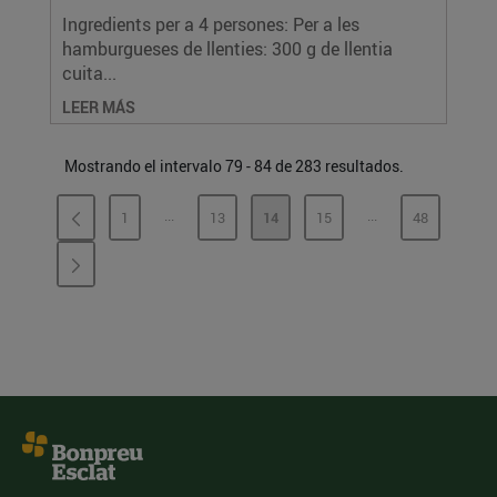
Ingredients per a 4 persones: Per a les
hamburgueses de llenties: 300 g de llentia
cuita...
LEER MÁS
Mostrando el intervalo 79 - 84 de 283 resultados.
...
...
1
13
14
15
48
PÁGINAS INTERMEDIAS
PÁGINAS INTERME
PÁGINA
PÁGINA
PÁGINA
PÁGINA
PÁGINA