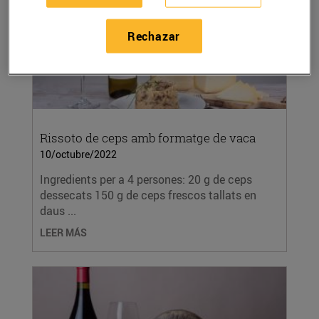
Rechazar
Rissoto de ceps amb formatge de vaca
10/octubre/2022
Ingredients per a 4 persones: 20 g de ceps
dessecats 150 g de ceps frescos tallats en
daus ...
LEER MÁS