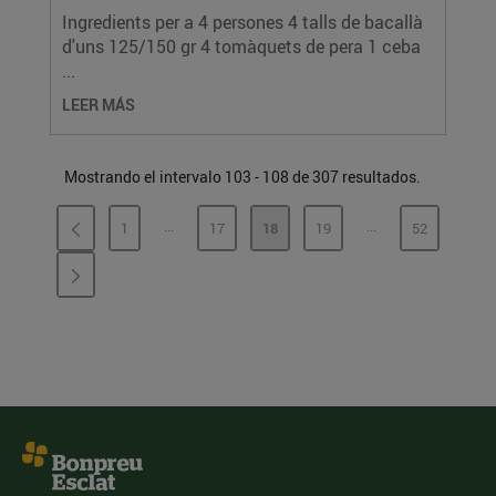
Ingredients per a 4 persones 4 talls de bacallà
d'uns 125/150 gr 4 tomàquets de pera 1 ceba
...
LEER MÁS
Mostrando el intervalo 103 - 108 de 307 resultados.
...
...
1
17
18
19
52
PÁGINAS INTERMEDIAS
PÁGINAS INTERME
PÁGINA
PÁGINA
PÁGINA
PÁGINA
PÁGINA