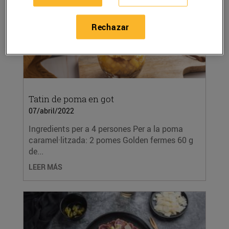
Rechazar
Tatin de poma en got
07/abril/2022
Ingredients per a 4 persones Per a la poma
caramel·litzada: 2 pomes Golden fermes 60 g
de...
LEER MÁS