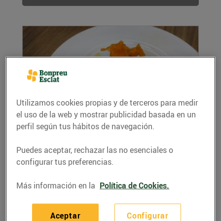
Utilizamos cookies propias y de terceros para medir
el uso de la web y mostrar publicidad basada en un
perfil según tus hábitos de navegación.
Turnedó de rap, cansalada i hummus de
moniato
11/abril/2022
Puedes aceptar, rechazar las no esenciales o
configurar tus preferencias.
Ingredients per a 4 persones: Pel turnedó: 800
g cua de rap 200 g cansalada ibèrica Per...
Más información en la
Política de Cookies.
LEER MÁS
Aceptar
Configurar