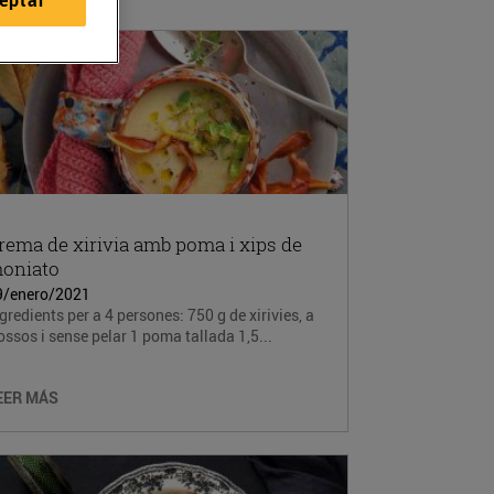
rema de xirivia amb poma i xips de
oniato
9/enero/2021
gredients per a 4 persones: 750 g de xirivies, a
ossos i sense pelar 1 poma tallada 1,5...
EER MÁS