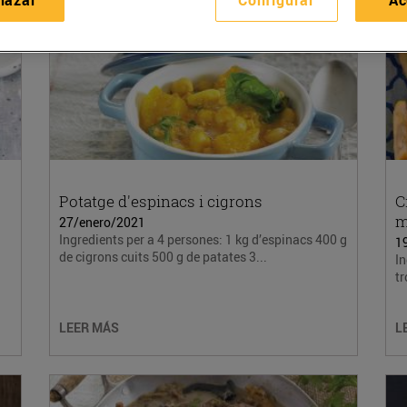
Potatge d'espinacs i cigrons
C
m
27/enero/2021
Ingredients per a 4 persones: 1 kg d’espinacs 400 g
1
de cigrons cuits 500 g de patates 3...
In
tr
LEER MÁS
L