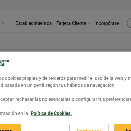
Establecimientos
Tarjeta Cliente
Incorpórate
BLOG
os cookies propias y de terceros para medir el uso de la web y 
contrar recetas, consejos nutricionales, información 
ad basada en un perfil según tus hábitos de navegación.
e gastronomía de nuestro territorio y muchos otros t
eptar, rechazar las no esenciales o configurar tus preferencias
rmación en la
Política de Cookies.
ITAT
CONSELLS I HÀBITS SALUDABLES
ENERGIA
GASTRONOMI
hazar
Configurar
Ac