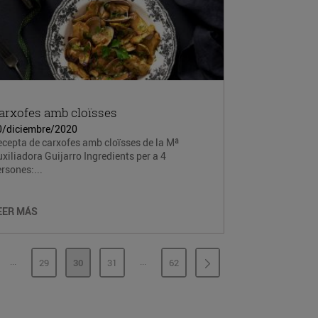
arxofes amb cloïsses
0/diciembre/2020
cepta de carxofes amb cloïsses de la Mª
xiliadora Guijarro Ingredients per a 4
rsones:...
EER MÁS
...
...
29
30
31
62
PÁGINAS INTERMEDIAS
PÁGINAS INTERMEDIAS
GINA
PÁGINA
PÁGINA
PÁGINA
PÁGINA