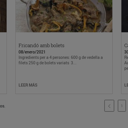
Fricandó amb bolets
C
08/enero/2021
3
Ingredients per a 4 persones: 600 g de vedella a
Re
filets 250 g de bolets variats 3...
Au
pe
LEER MÁS
L
dos.
1
PÁ