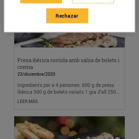
Rechazar
Presa ibèrica rostida amb salsa de bolets i
crema
23/diciembre/2020
Ingredients per a 4 persones: 600 g de presa
ibèrica 500 g de bolets variats 1 gra d’all 250...
LEER MÁS