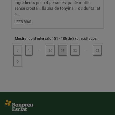
Ingredients per a 4 persones: pa de motllo
sense crosta 1 llauna de tonyina 1 ou dur tallat
a...
LEER MÁS
Mostrando el intervalo 181 - 186 de 370 resultados.
...
...
1
30
31
32
62
PÁGINAS INTERMEDIAS
PÁGINAS INTERME
PÁGINA
PÁGINA
PÁGINA
PÁGINA
PÁGINA