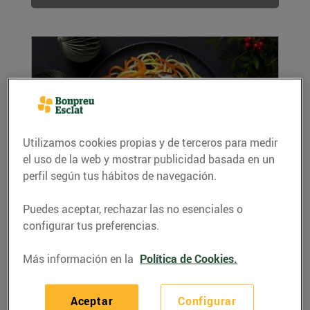
Utilizamos cookies propias y de terceros para medir
el uso de la web y mostrar publicidad basada en un
perfil según tus hábitos de navegación.
Nius d’ous de guatlla amb oli de tòfona
28/diciembre/2020
Puedes aceptar, rechazar las no esenciales o
Ingredients per a 4 persones: 1 dotzena d’ous
configurar tus preferencias.
de guatlla 250 g de xampinyons 1 carbassó 1...
LEER MÁS
Más información en la
Política de Cookies.
Aceptar
Configurar