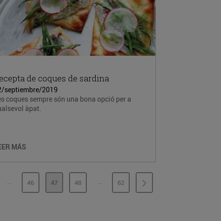
ecepta de coques de sardina
2/septiembre/2019
es coques sempre són una bona opció per a
alsevol àpat.
EER MÁS
...
...
46
47
48
62
PÁGINAS INTERMEDIAS
PÁGINAS INTERMEDIAS
GINA
PÁGINA
PÁGINA
PÁGINA
PÁGINA