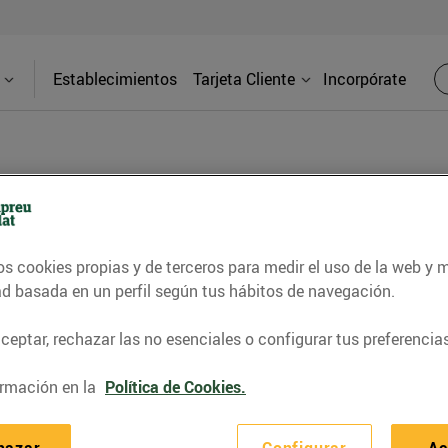
Establecimientos
Tarjeta Cliente
Incorpórate
BLOG
os cookies propias y de terceros para medir el uso de la web y 
contrar recetas, consejos nutricionales, información 
ad basada en un perfil según tus hábitos de navegación.
e gastronomía de nuestro territorio y muchos otros t
eptar, rechazar las no esenciales o configurar tus preferencias
rmación en la
Política de Cookies.
ITAT
CONSELLS I HÀBITS SALUDABLES
ENERGIA
GASTRONOMI
hazar
Configurar
Ac