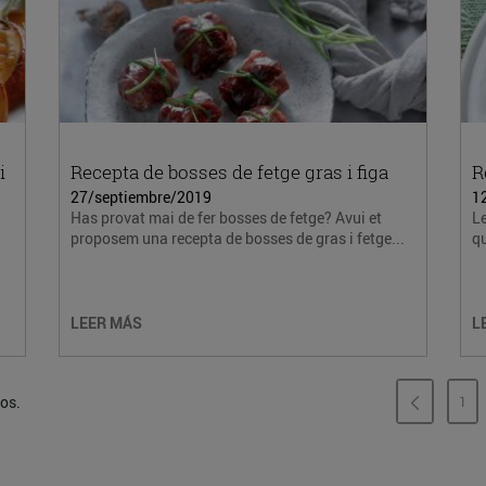
i
Recepta de bosses de fetge gras i figa
R
27/septiembre/2019
1
Has provat mai de fer bosses de fetge? Avui et
L
proposem una recepta de bosses de gras i fetge...
qu
LEER MÁS
L
dos.
1
PÁ