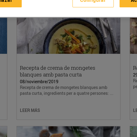
Recepta de crema de mongetes
R
blanques amb pasta curta
2
Re
08/noviembre/2019
pe
Recepta de crema de mongetes blanques amb
pasta curta, ingredients per a quatre persones: ...
LEER MÁS
L