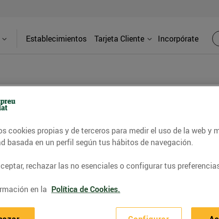
Establecimientos
Tarjeta Cliente
Incorpórate
BLOG
os cookies propias y de terceros para medir el uso de la web y 
contrar recetas, consejos nutricionales, información 
ad basada en un perfil según tus hábitos de navegación.
e gastronomía de nuestro territorio y muchos otros t
eptar, rechazar las no esenciales o configurar tus preferencias
rmación en la
Política de Cookies.
ITAT
CONSELLS I HÀBITS SALUDABLES
ENERGIA
GASTRONOMI
hazar
Configurar
Ac