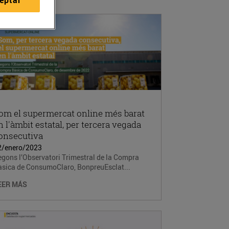
om el supermercat online més barat
n l'àmbit estatal, per tercera vegada
onsecutiva
2/enero/2023
gons l’Observatori Trimestral de la Compra
àsica de ConsumoClaro, BonpreuEsclat...
EER MÁS