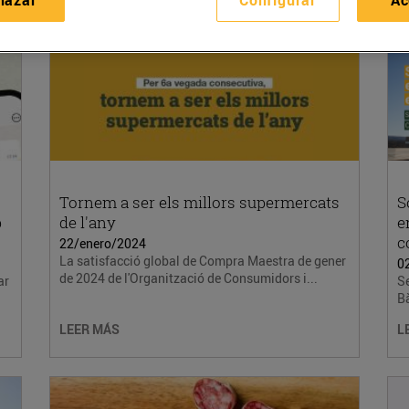
Tornem a ser els millors supermercats
S
p
de l'any
e
c
22/enero/2024
La satisfacció global de Compra Maestra de gener
0
de 2024 de l'Organització de Consumidors i...
ar
Se
B
LEER MÁS
L