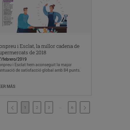
onpreu i Esclat, la millor cadena de
upermercats de 2018
7/febrero/2019
npreu i Esclat hem aconseguit la major
ntuació de satisfacció global amb 84 punts.
EER MÁS
...
1
2
3
6
PÁGINAS INTERMEDIAS
PÁGINA
PÁGINA
PÁGINA
PÁGINA