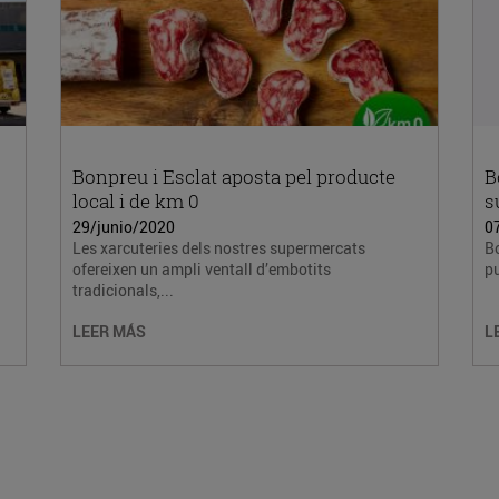
Bonpreu i Esclat aposta pel producte
B
local i de km 0
s
29/junio/2020
0
Les xarcuteries dels nostres supermercats
Bo
ofereixen un ampli ventall d’embotits
pu
tradicionals,...
LEER MÁS
L