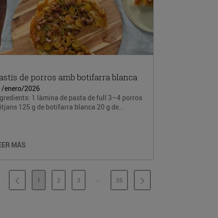
astís de porros amb botifarra blanca
1/enero/2026
gredients: 1 làmina de pasta de full 3–4 porros
tjans 125 g de botifarra blanca 20 g de...
EER MÁS
...
1
2
3
35
PÁGINAS INTERMEDIAS
PÁGINA
PÁGINA
PÁGINA
PÁGINA