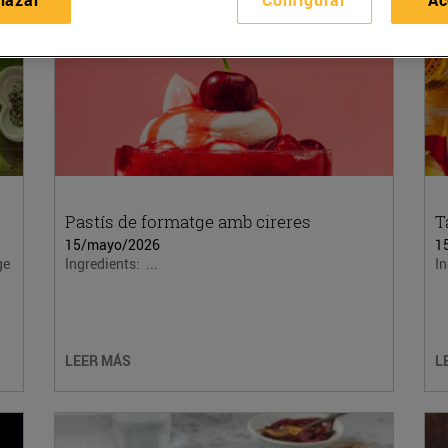
Pastís de formatge amb cireres
T
15/mayo/2026
1
ge
Ingredients: ...
I
LEER MÁS
L