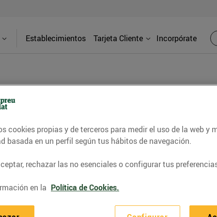
Establecimientos
Tarjeta Cliente
Incorpórate
BLOG
os cookies propias y de terceros para medir el uso de la web y 
contrar recetas, consejos nutricionales, información 
ad basada en un perfil según tus hábitos de navegación.
e gastronomía de nuestro territorio y muchos otros t
eptar, rechazar las no esenciales o configurar tus preferencias
rmación en la
Política de Cookies.
ITAT
CONSELLS I HÀBITS SALUDABLES
ENERGIA
GASTRONOMI
hazar
Configurar
Ac