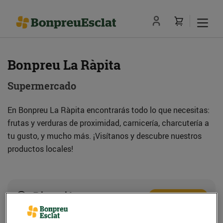
Bonpreu La Ràpita
Supermercado
En Bonpreu La Ràpita encontrarás todo lo que necesitas:
frutas y verduras de proximidad, carnicería, charcutería a
tu gusto, y mucho más. ¡Visítanos y descubre nuestros
productos locales!
Dirección
Cómo llegar
C. Sant Isidre, 200 (43540) La Ràpita