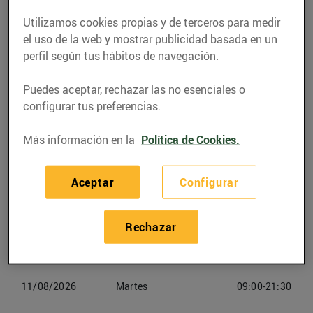
Utilizamos cookies propias y de terceros para medir
Teléfono
Llamar
el uso de la web y mostrar publicidad basada en un
977 74 90 40
perfil según tus hábitos de navegación.
Puedes aceptar, rechazar las no esenciales o
configurar tus preferencias.
Más información en la
Política de Cookies.
Horarios Bonpreu La Ràpita
Aceptar
Configurar
08/08/2026
Sabado
09:00-21:30
09/08/2026
Domingo
09:00-21:30
Rechazar
10/08/2026
Lunes
09:00-21:30
11/08/2026
Martes
09:00-21:30