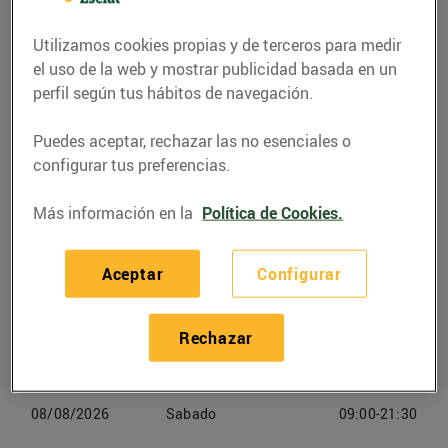
Feliu de Llobregat
Utilizamos cookies propias y de terceros para medir
Teléfono
Llamar
el uso de la web y mostrar publicidad basada en un
perfil según tus hábitos de navegación.
93 855 53 20
Puedes aceptar, rechazar las no esenciales o
configurar tus preferencias.
Más información en la
Política de Cookies.
Horarios Bonpreu Sant Feliu De
Llobregat
Aceptar
Configurar
06/08/2026
Jueves
09:00-21:30
Rechazar
07/08/2026
Viernes
09:00-21:30
08/08/2026
Sabado
09:00-21:30