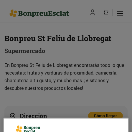
Bonpreu St Feliu de Llobregat
Supermercado
En Bonpreu St Feliu de Llobregat encontrarás todo lo que
necesitas: frutas y verduras de proximidad, carnicería,
charcutería a tu gusto, y mucho más. ¡Visítanos y
descubre nuestros productos locales!
Dirección
Cómo llegar
Rbla. Marquesa Castellbell, 4-6 (08980) Sant