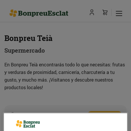
Bonpreu Teià
Supermercado
En Bonpreu Teià encontrarás todo lo que necesitas: frutas
y verduras de proximidad, carnicería, charcutería a tu
gusto, y mucho más. ¡Visítanos y descubre nuestros
productos locales!
Dirección
Cómo llegar
Pg. de la Riera, s/n (08329) Teià