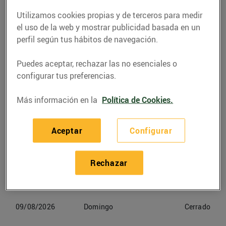
Utilizamos cookies propias y de terceros para medir
Teléfono
Llamar
el uso de la web y mostrar publicidad basada en un
perfil según tus hábitos de navegación.
936899422
Puedes aceptar, rechazar las no esenciales o
configurar tus preferencias.
Más información en la
Política de Cookies.
Horarios Bonpreu Teià
Aceptar
Configurar
06/08/2026
Jueves
09:00-21:30
07/08/2026
Viernes
09:00-21:30
Rechazar
08/08/2026
Sabado
09:00-21:30
09/08/2026
Domingo
Cerrado