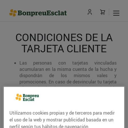
CONDICIONES DE LA
TARJETA CLIENTE
Las personas con tarjetas vinculadas
acumularan en la misma cuenta de la hucha y
dispondrán de los mismos vales y
promociones. En caso de desvincular tu tarjeta
cliente de la de tus asociados, el saldo
acumulado quedará vinculado a la tarjeta
cliente de tus asociados.
Para canjear el importe acumulado será
Utilizamos cookies propias y de terceros para medir
necesario presentar la Tarjeta Cliente o bien,
el uso de la web y mostrar publicidad basada en un
escanear la Tarjeta Cliente a través del APP
perfil según tus hábitos de navegación.