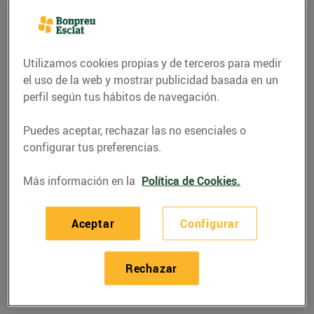
Parc Central - Av. Vidal i Barraquer, 15-17
(43005) Tarragona
Utilizamos cookies propias y de terceros para medir
Teléfono
Llamar
el uso de la web y mostrar publicidad basada en un
977749424
perfil según tus hábitos de navegación.
Puedes aceptar, rechazar las no esenciales o
configurar tus preferencias.
Horarios Esclat Tarragona
Más información en la
Política de Cookies.
Aceptar
Configurar
07/08/2026
Viernes
09:30-22:00
08/08/2026
Sabado
09:30-22:00
Rechazar
09/08/2026
Domingo
Cerrado