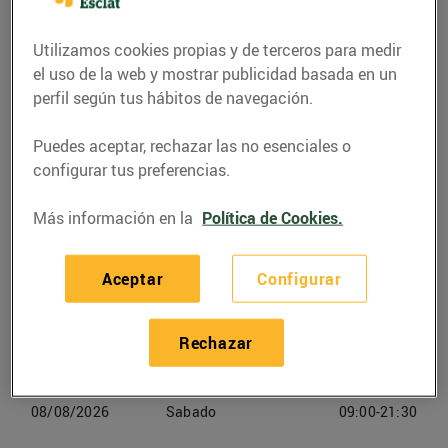
C. Lluís Companys, cant. C. Francesc Macià
(17320) Tossa de Mar
Utilizamos cookies propias y de terceros para medir
el uso de la web y mostrar publicidad basada en un
Teléfono
Llamar
perfil según tus hábitos de navegación.
972132989
Puedes aceptar, rechazar las no esenciales o
configurar tus preferencias.
Más información en la
Política de Cookies.
Horarios Esclat Tossa De Mar
Aceptar
Configurar
06/08/2026
Jueves
09:00-21:30
Rechazar
07/08/2026
Viernes
09:00-21:30
08/08/2026
Sabado
09:00-21:30