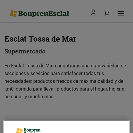
Esclat Tossa de Mar
Supermercado
En Esclat Tossa de Mar encontrarás una gran variedad de
secciones y servicios para satisfacer todas tus
necesidades: productos frescos de máxima calidad y de
km0, comida para llevar, productos para el hogar, higiene
personal, y mucho más.
Dirección
Cómo llegar