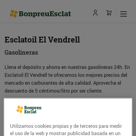
Esclatoil El Vendrell
Gasolineras
Llena el depósito y ahorra en nuestras gasolineras 24h. En
Esclatoil El Vendrell te ofrecemos los mejores precios del
mercado en carburantes de alta calidad. Aprovecha el
descuento de 5 céntimos/litro por ser cliente.
Dirección
Cómo llegar
Utilizamos cookies propias y de terceros para medir
Pla Parcial S1-16 Can Cerdanyés, parcel·la A
el uso de la web y mostrar publicidad basada en un