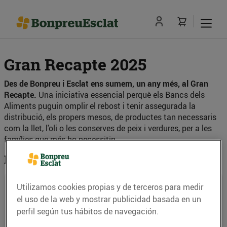
Gran Recapte 2025
Des de Bonpreu i Esclat ens sumem, un any més, al Gran
Recapte.
Una iniciativa essencial perquè els Bancs dels
Aliments puguin omplir el rebost i tenir assegurada la
distribució, els propers mesos, de productes tan necessaris
com la llet, l'oli o les conserves de peix i verdures, per a les
famílies que més ho necessitin.
Fes el teu donatiu!
Recollida física als establiments
Utilizamos cookies propias y de terceros para medir
Bonpreu i Escat seleccionats*
el uso de la web y mostrar publicidad basada en un
perfil según tus hábitos de navegación.
El 7 i 8 de novembre, pots fer una donació de
producte en determinats establiments físics.