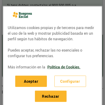
Si tens dubtes, contacta'ns al 900 500 005 o a
clientenergia@bonpreu.cat
.
Contracta ara!
Utilizamos cookies propias y de terceros para medir
el uso de la web y mostrar publicidad basada en un
perfil según tus hábitos de navegación.
Puedes aceptar, rechazar las no esenciales o
configurar tus preferencias.
Más información en la
Política de Cookies.
Aceptar
Configurar
*Condicions de la promoció de BonpreuEsclat
Energia
Rechazar