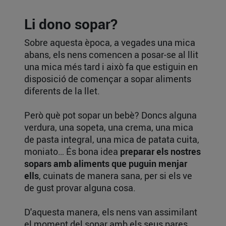
Li dono sopar?
Sobre aquesta època, a vegades una mica
abans, els nens comencen a posar-se al llit
una mica més tard i això fa que estiguin en
disposició de començar a sopar aliments
diferents de la llet.
Però què pot sopar un bebè? Doncs alguna
verdura, una sopeta, una crema, una mica
de pasta integral, una mica de patata cuita,
moniato… És bona idea
preparar els nostres
sopars amb aliments que puguin menjar
ells
, cuinats de manera sana, per si els ve
de gust provar alguna cosa.
D'aquesta manera, els nens van assimilant
el moment del sopar amb els seus pares