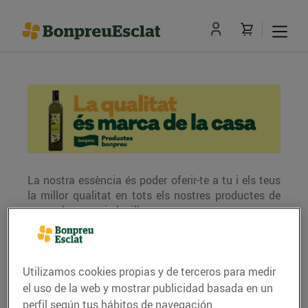
La nostra essència és poder oferir-te a tu i els teus
la millor qualitat en tots els nostres productes de
marca bonpreu i al millor preu.
Perquè, a Bonpreu i Esclat, la qualitat i el preu són
marca de la casa.
Utilizamos cookies propias y de terceros para medir
el uso de la web y mostrar publicidad basada en un
Els productes bonpreu els identificaràs de seguida:
perfil según tus hábitos de navegación.