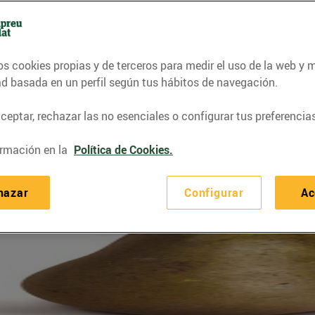
os cookies propias y de terceros para medir el uso de la web y 
ad basada en un perfil según tus hábitos de navegación.
ductores de
manzanas y peras
y son varias las variedades que s
eptar, rechazar las no esenciales o configurar tus preferencias
 Esclat es de origen catalán, tal como se ha recogido en el e
ació Empresarial de Fruita de Catalunya (AFRUCAT).
rmación en la
Política de Cookies.
hazar
Configurar
Ac