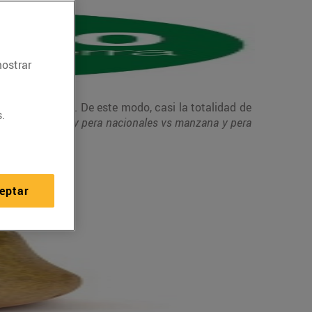
mostrar
e cultivan aquí. De este modo, casi la totalidad de
.
studio
Manzana y pera nacionales vs manzana y pera
eptar