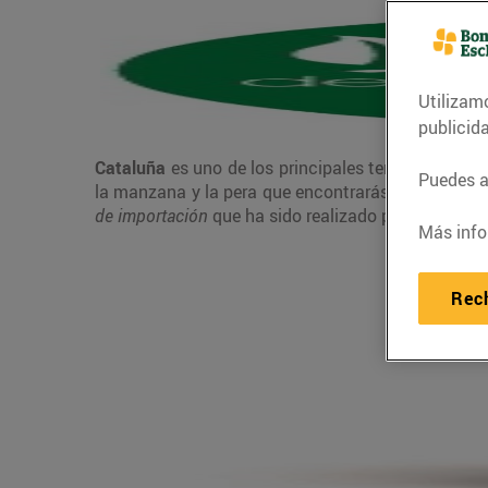
Utilizam
publicid
Cataluña
es uno de los principales territorios pro
Puedes ac
la manzana y la pera que encontrarás en Bonpreu y
de importación
que ha sido realizado por la Associ
Más info
Rec