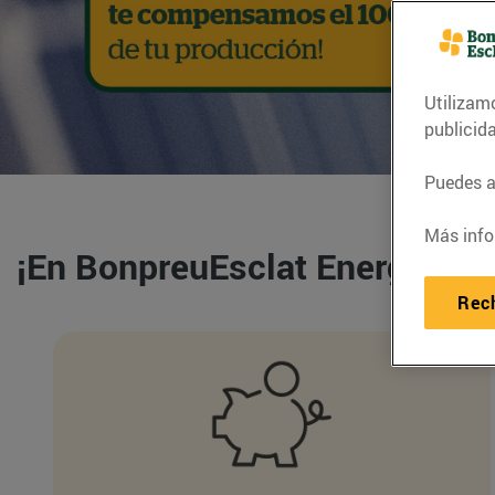
Utilizam
publicid
Puedes ac
Más info
¡En BonpreuEsclat Energia te 
Rec