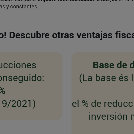
as y constantes.
o! Descubre otras ventajas fisca
ducciones
Base de 
conseguido:
(La base és 
0%
19/2021)
el % de reducc
inversión