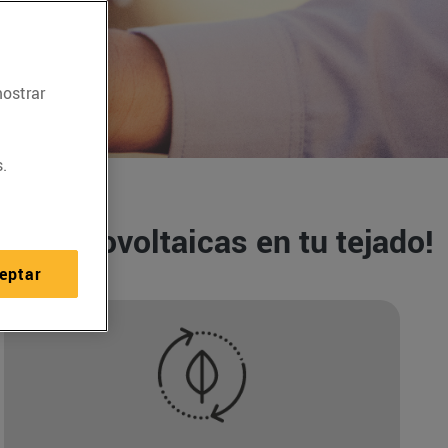
mostrar
.
as fotovoltaicas en tu tejado!
eptar