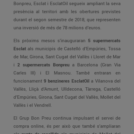
Bonpreu, Esclat i EsclatOil segueix ampliant la seva
presència al territori amb les obertures previstes
durant el segon semestre de 2018, que representen
una inversió de més de 78 milions d’euros.
Els pròxims mesos s’inauguraran
5 supermercats
Esclat
als municipis de Castelló d’Empúries, Tossa
de Mar, Girona, Sant Cugat del Vallès i Lloret de Mar
i
2 supermercats Bonpreu
a Barcelona (Gran Via
Carles III) i El Masnou. També entraran en
funcionament
9 benzineres EsclatOil
a Vilanova del
Vallès, Lliçà d’Amunt, Ulldecona, Tàrrega, Castelló
d’Empúries, Girona, Sant Cugat del Vallès, Mollet del
Vallès i el Vendrell.
El Grup Bon Preu continua impulsant el servei de
compra online, és per això que també s’ampliaran