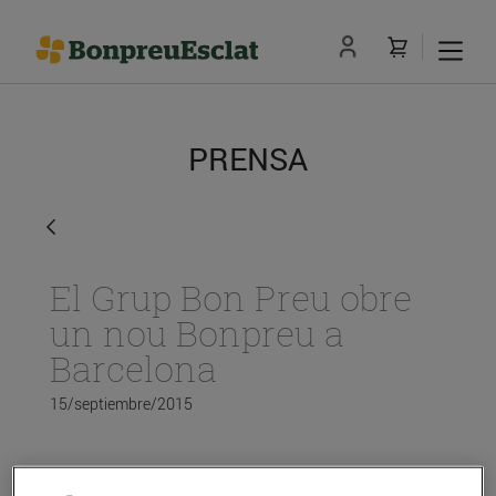
PRENSA
El Grup Bon Preu obre
un nou Bonpreu a
Barcelona
15/septiembre/2015
El
Grup Bon Preu
obre un establiment a Barcelona,