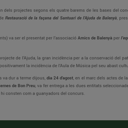
n dels projectes segons els quatre barems de les bases del conc
 de
Restauració de la façana del Santuari de l’Ajuda de Balenyà
, pres
s) va ser el presentat per l’associació
Amics de Balenyà
per
l’e
 projecte de l’Ajuda, la gran incidència per a la conservació del p
ositivament la incidència de l’Aula de Música pel seu abast cultur
s va dur a terme dijous,
dia 24 d’agost
, en el marc dels actes de 
ternes de Bon Preu
, va fer entrega a les dues entitats selecciona
que hi consten com a guanyadors del concurs.