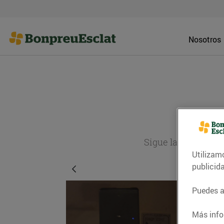
Nosotros
Sigue la actualida
Utilizam
publicid
Puedes ac
Más info