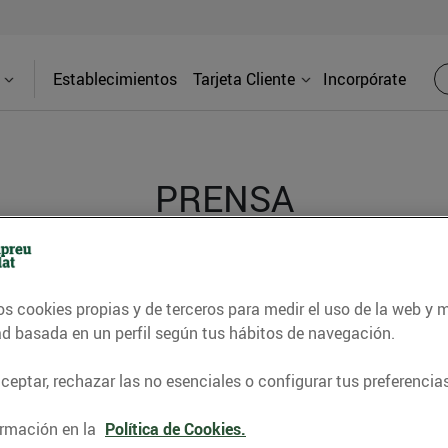
Establecimientos
Tarjeta Cliente
Incorpórate
PRENSA
d de los supermercados Bonpreu y Esclat a través de l
os cookies propias y de terceros para medir el uso de la web y 
ad basada en un perfil según tus hábitos de navegación.
eptar, rechazar las no esenciales o configurar tus preferencias
rmación en la
Política de Cookies.