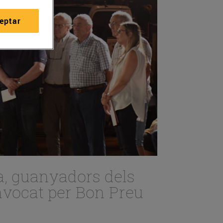
eptar
yà, guanyadors dels
onvocat per Bon Preu