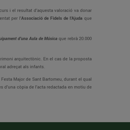
urs i el resultat d’aquesta valoració va donar
entat per l’
Associació de Fidels de l’Ajuda
que
quipament d’una Aula de Música
que rebrà 20.000
atrimoni arquitectònic. En el cas de la proposta
al adreçat als infants.
la Festa Major de Sant Bartomeu, durant el qual
des d’una còpia de l’acta redactada en motiu de