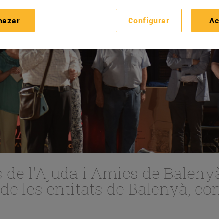
hazar
Configurar
Ac
s de l'Ajuda i Amics de Balen
de les entitats de Balenyà, c