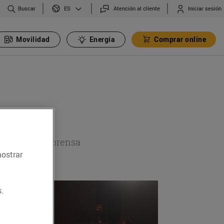
Buscar
Atención al cliente
Iniciar sesión
ES
Movilidad
Energía
Comprar online
a sección de prensa
mostrar
.