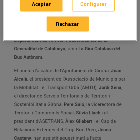
Aceptar
Configurar
El
Grup Bon Preu
col•labora, juntament amb
l
’Associació de municipis per la Mobilitat i el
Rechazar
Transport Urbà
(AMTU) i amb el suport del
Departament de Territori i Sostenibilitat de la
Generalitat de Catalunya,
amb
La Gira Catalana del
Bus Autònom
.
El tinent d’alcalde de l’Ajuntament de Girona,
Joan
Alcalà
, el president de l’Associació de Municipis per
la Mobilitat i el Transport Urbà (AMTU),
Jordi Xena
,
el director de Serveis Territorials de Territori i
Sostenibilitat a Girona,
Pere Saló
, la vicerectora de
Territori i Compromís Social,
Sílvia Llach
i el
president d’ASETRANS,
Àlex Gilabert
i el Cap de
Relacions Externes del Grup Bon Preu,
Josep
Castany
, han assistit aquest matí a l’acte