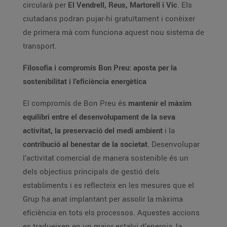
circularà per
El Vendrell, Reus, Martorell i Vic
. Els
ciutadans podran pujar-hi gratuïtament i conèixer
de primera mà com funciona aquest nou sistema de
transport.
Filosofia i compromís Bon Preu: aposta per la
sostenibilitat i l’eficiència energètica
El compromís de Bon Preu és
mantenir el màxim
equilibri entre el desenvolupament de la seva
activitat, la preservació del medi ambient
i la
contribució al benestar de la societat
. Desenvolupar
l’activitat comercial de manera sostenible és un
dels objectius principals de gestió dels
establiments i es reflecteix en les mesures que el
Grup ha anat implantant per assolir la màxima
eficiència en tots els processos. Aquestes accions
es tradueixen en un major estalvi d’energia, la