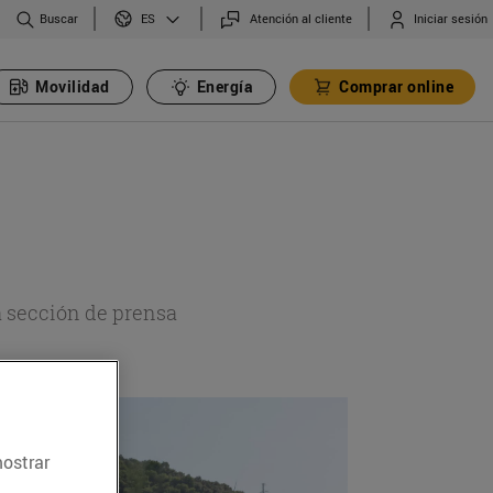
Buscar
Atención al cliente
Iniciar sesión
ES
Movilidad
Energía
Comprar online
a sección de prensa
mostrar