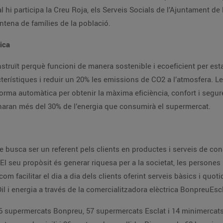
l hi participa la Creu Roja, els Serveis Socials de l’Ajuntament de 
ntena de famílies de la població.
tica
struït perquè funcioni de manera sostenible i ecoeficient per esta
terístiques i reduir un 20% les emissions de CO2 a l’atmosfera. Le
forma automàtica per obtenir la màxima eficiència, confort i segure
aran més del 30% de l’energia que consumirà el supermercat.
busca ser un referent pels clients en productes i serveis de con
l seu propòsit és generar riquesa per a la societat, les persones 
com facilitar el dia a dia dels clients oferint serveis bàsics i quo
l i energia a través de la comercialitzadora elèctrica BonpreuEscl
 supermercats Bonpreu, 57 supermercats Esclat i 14 minimercats