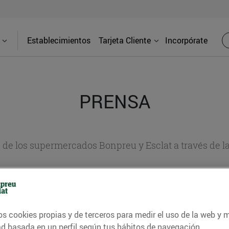
Establecimientos
Tarjeta Cliente
Incorpórate
PRENSA
d de los supermercados Bonpreu y Esclat a través de l
os cookies propias y de terceros para medir el uso de la web y 
ad basada en un perfil según tus hábitos de navegación.