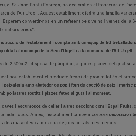
u, el Sr. Joan Font i Fabregó, ha declarat en el transcurs de l’acte
arca de l’Alt Urgell. Aquest establiment oferirà una àmplia varieta
e. Esperem convertir-nos en un referent pels veïns i veïnes de la
ls millors preus”.
onstrucció de l’establiment i compta amb un equip de 60 treballador
alitat al municipi de la Seu d’Urgell i a la comarca de l’Alt Urgell.
s de 2.500m2 i disposa de pàrquing, algunes places del qual sera
est nou establiment el producte fresc i de proximitat és el prota
 i peixateria amb abatedor de pop i forn de cocció de peix i marisc 
b pollastres rostits i pizzes fetes al gust i al moment.
, caves i escumosos de celler i altres seccions com l’Espai Fruits
,
a tallada i sucs. A més, l’establiment també incorpora
decoració i tèx
 a les mascotes i amb zona de jocs per als més menuts.
recollida de la compra online
. Els clients i clientes que facin la c