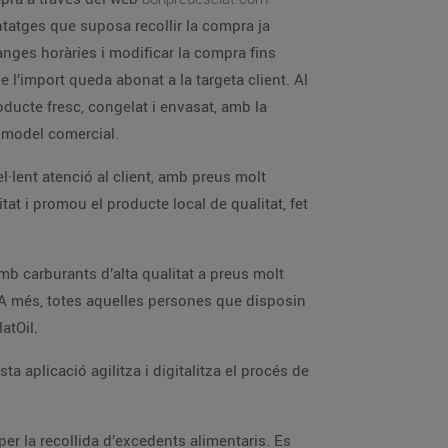
antatges que suposa recollir la compra ja
anges horàries i modificar la compra fins
 l’import queda abonat a la targeta client. Al
ducte fresc, congelat i envasat, amb la
l model comercial.
l·lent atenció al client, amb preus molt
t i promou el producte local de qualitat, fet
mb carburants d’alta qualitat a preus molt
y. A més, totes aquelles persones que disposin
atOil.
a aplicació agilitza i digitalitza el procés de
er la recollida d’excedents alimentaris. Es