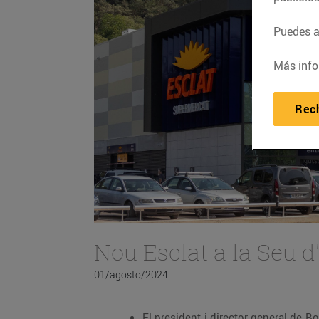
Puedes ac
Más info
Rec
Nou Esclat a la Seu d
01/agosto/2024
El president i director general de Bo