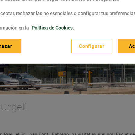
eptar, rechazar las no esenciales o configurar tus preferencias
rmación en la
Política de Cookies.
hazar
Configurar
Ac
'Urgell
n Preu, el Sr. Joan Font i Fabregó, ha visitat avui el nou Esclat 