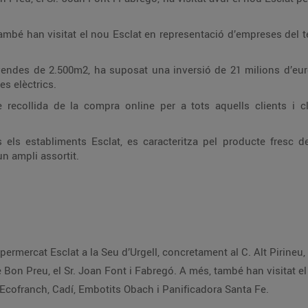
ambé han visitat el nou Esclat en representació d’empreses del t
 vendes de 2.500m2, ha suposat una inversió de 21 milions d’e
s elèctrics.
recollida de la compra online per a tots aquells clients i 
els establiments Esclat, es caracteritza pel producte fresc d
un ampli assortit.
ermercat Esclat a la Seu d’Urgell, concretament al C. Alt Pirineu
de Bon Preu, el Sr. Joan Font i Fabregó. A més, també han visitat e
 Ecofranch, Cadí, Embotits Obach i Panificadora Santa Fe.