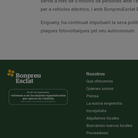
servei a més de 5 milions de persones amb l’en
per a vehicles elèctrics, i amb BonpreuEsclat En
Enguany, ha continuat impulsant la seva políti
plaques fotovoltaiques pel seu autoconsum.
Nosotros
Qué ofrecemos
Quienes somos
Prensa
La nostra empremta
Incorpórate
Alquilamos locales
Buscamos nuevos locales
Proveedores