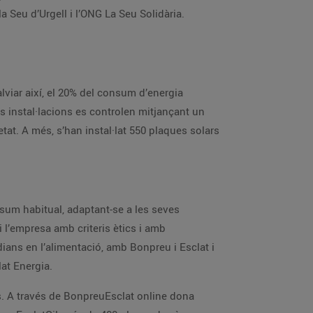
la Seu d’Urgell i l’ONG La Seu Solidària.
lviar així, el 20% del consum d’energia
s instal·lacions es controlen mitjançant un
tat. A més, s’han instal·lat 550 plaques solars
sum habitual, adaptant-se a les seves
i l’empresa amb criteris ètics i amb
tidians en l’alimentació, amb Bonpreu i Esclat i
at Energia.
. A través de BonpreuEsclat online dona