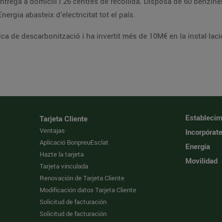
trega a domicili i 26 centres de recollida. Disposa de 60 benzine
ergia abasteix d’electricitat tot el país.
ca de descarbonització i ha invertit més de 10M€ en la instal·lació
Establecim
Tarjeta Cliente
Ventajas
Incorpórat
Aplicació BonpreuEsclat
Energía
Hazte la tarjeta
Movilidad
Tarjeta vinculada
Renovación de Tarjeta Cliente
Modificación datos Tarjeta Cliente
Solicitud de facturación
Solicitud de facturación