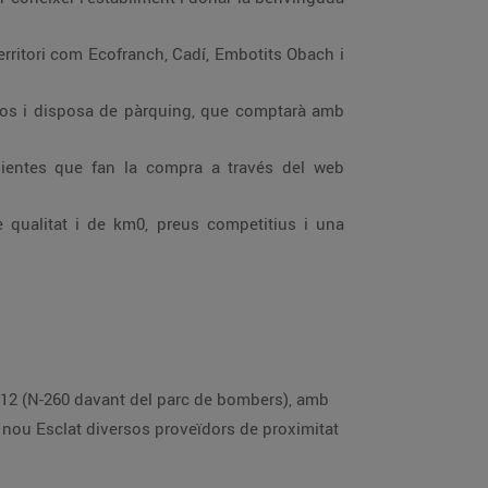
erritori com Ecofranch, Cadí, Embotits Obach i
uros i disposa de pàrquing, que comptarà amb
clientes que fan la compra a través del web
e qualitat i de km0, preus competitius i una
, 12 (N-260 davant del parc de bombers), amb
l nou Esclat diversos proveïdors de proximitat