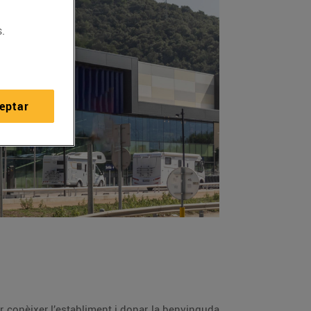
.
eptar
per conèixer l’establiment i donar la benvinguda