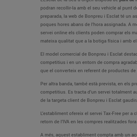
podran recollir-la amb el seu vehicle al punt d
preparada, la web de Bonpreu i Esclat té un as
poques hores abans de l’hora assignada. A més,
servei online els clients poden comprar els m
mateixa qualitat que a la botiga física i amb
El model comercial de Bonpreu i Esclat destaca
competitius i en un entorn de compra agradabl
que el converteix en referent de productes de
Per altra banda, també està prevista, en els p
competitius. Es tracta d’un servei totalment a
de la targeta client de Bonpreu i Esclat gaudi
L’establiment ofereix el servei Tax-Free per a c
retorn de l’IVA en les compres realitzades fora 
A més, aquest establiment compta amb un acord 