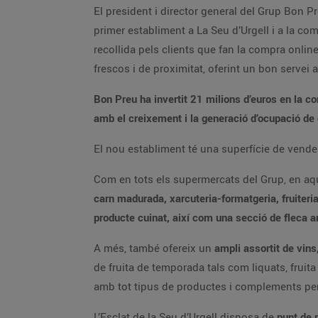
El president i director general del Grup Bon Pre
primer establiment a La Seu d’Urgell i a la com
recollida pels clients que fan la compra onlin
frescos i de proximitat, oferint un bon servei a
Bon Preu ha invertit 21 milions d’euros en la c
amb el creixement i la generació d’ocupació de qu
El nou establiment té una superfície de vende
Com en tots els supermercats del Grup, en aqu
carn madurada, xarcuteria-formatgeria, fruiteria
producte cuinat, així com una secció de fleca am
A més, també ofereix un
ampli assortit de vins
de fruita de temporada tals com liquats, fruit
amb tot tipus de productes i complements per
L’Esclat de la Seu d’Urgell disposa de
punt de 