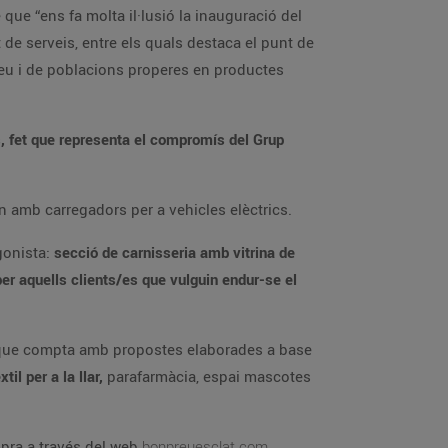
 que “ens fa molta il·lusió la inauguració del
t de serveis, entre els quals destaca el punt de
 Seu i de poblacions properes en productes
s, fet que representa el compromís del Grup
n amb carregadors per a vehicles elèctrics.
gonista:
secció de carnisseria amb vitrina de
per aquells clients/es que vulguin endur-se el
 que compta amb propostes elaborades a base
til per a la llar,
parafarmàcia, espai mascotes
ompra a través del web
bonpreuesclat.com