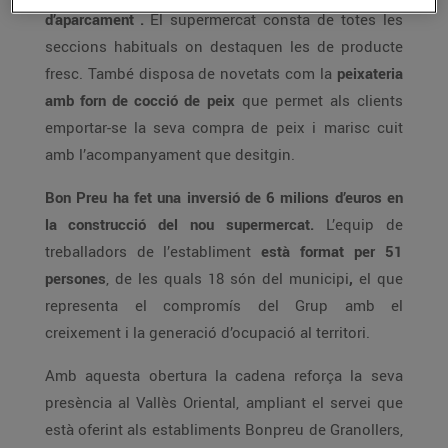
d’aparcament
.
El supermercat consta de totes les
seccions habituals on destaquen les de producte
fresc. També disposa de novetats com la
peixateria
amb
forn
de cocció
de peix
que permet als clients
emportar-se la seva compra de peix i marisc cuit
amb l’acompanyament que desitgin.
Bon Preu ha fet una inversió de 6 milions d’euros en
la construcció del nou supermercat.
L’equip de
treballadors de l’establiment
està format per 51
persones
, de les quals 18 són del municipi
,
el que
representa el compromís del Grup amb el
creixement i la generació d’ocupació al territori.
Amb aquesta obertura la cadena reforça la seva
presència al Vallès Oriental, ampliant el servei que
està oferint als establiments Bonpreu de Granollers,