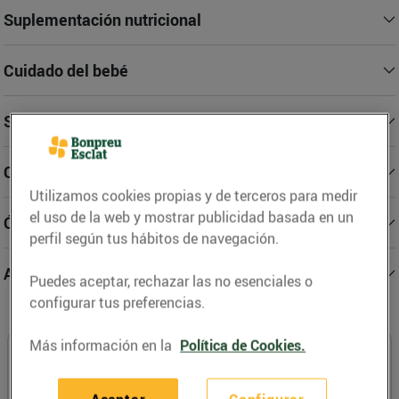
Suplementación nutricional
Cuidado del bebé
Salud deportiva y ortopedia
Cosmética dermatológica y cuidado capilar
Utilizamos cookies propias y de terceros para medir
el uso de la web y mostrar publicidad basada en un
Óptica
perfil según tus hábitos de navegación.
Aromaterapia
Puedes aceptar, rechazar las no esenciales o
configurar tus preferencias.
Más información en la
Política de Cookies.
Profesionales especializados en
parafarmacia