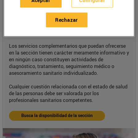
Aceptar
Configurar
Además, en esta sección también podrás encontrar a
profesionales especializados en productos de
Rechazar
parafarmacia
que te orientarán sobre las
características y el uso de los artículos disponibles.
Los servicios complementarios que puedan ofrecerse
en la sección tienen carácter meramente informativo y
en ningún caso constituyen actividades de
diagnóstico, tratamiento, seguimiento médico o
asesoramiento sanitario individualizado.
Cualquier cuestión relacionada con el estado de salud
de las personas debe ser valorada por los
profesionales sanitarios competentes.
Busca la disponibilidad de la sección