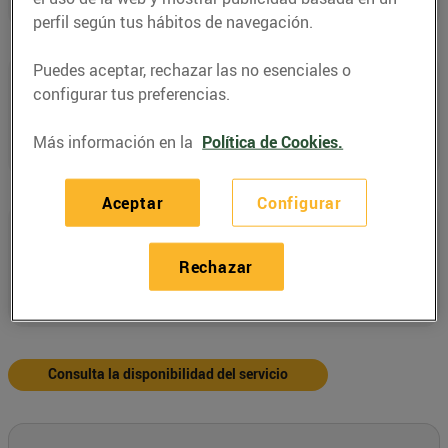
cm
.
perfil según tus hábitos de navegación.
Puedes aceptar, rechazar las no esenciales o
Supervisión
configurar tus preferencias.
Para garantizar la máxima seguridad, es necesaria
la
supervisión de niños y niñas por parte de un
Más información en la
Política de Cookies.
adulto
.
Aceptar
Configurar
Restricciones
Por motivos de higiene, es necesario que los niños
Rechazar
lleven calcetines
y
no está permitido
acceder con
zapatos,
ni entrar bebidas ni comida
.
Consulta la disponibilidad del servicio