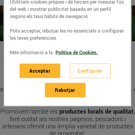
Utilitzem cookies pròpies i de tercers per mesurar l’ús
del web i mostrar publicitat basada en un perfil
segons els teus hàbits de navegació.
Pots acceptar, rebutjar les no essencials o configurar
les teves preferències.
Més informació a la
Política de Cookies.
A Bonpreu i Esclat som els referents a Catalunya
productes frescos
en
i de qualitat. En els nostres
Acceptar
Configurar
establiments i en el servei de compra online,
t'oferim una àmplia varietat de productes, una
excel·lent atenció al client, preus molt competitius i
Rebutjar
un entorn de compra agradable i còmode.
productes locals de qualitat
Promovem també els
,
fent costat als nostres pagesos, pescadors i
artesans oferint una àmplia varietat de productes
de proximitat.