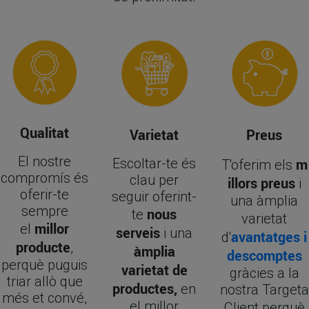
Qualitat
Varietat
Preus
El nostre
Escoltar-te és
m
T'oferim els
compromís és
clau per
illors preus
i
oferir-te
seguir oferint-
una àmplia
sempre
nous
te
varietat
millor
el
serveis
i una
avantatges i
d'
producte
,
àmplia
descomptes
perquè puguis
varietat de
gràcies a la
triar allò que
productes,
en
nostra Targeta
més et convé,
el millor
Client
perquè