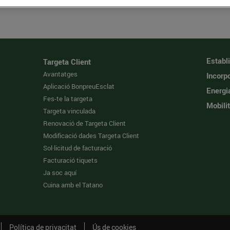
Establ
Targeta Client
Avantatges
Incorpo
Aplicació BonpreuEsclat
Energi
Fes-te la targeta
Mobilit
Targeta vinculada
Renovació de Targeta Client
Modificació dades Targeta Client
Sol·licitud de facturació
Facturació tiquets
Ja soc aquí
Cuina amb el Tatano
Política de privacitat
Ús de cookies