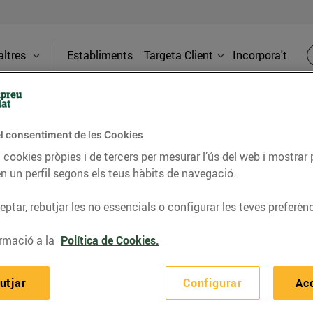
ltres
Establiments
Targeta Client
Incorpora't
Torna a FAQS
l consentiment de les Cookies
uè són les tarifes d’accés?
 cookies pròpies i de tercers per mesurar l’ús del web i mostrar 
n un perfil segons els teus hàbits de navegació.
n peatges regulats pel Govern que paguem tots els usuaris
neficiar-nos del seu servei.
ptar, rebutjar les no essencials o configurar les teves preferènc
rmació a la
Política de Cookies.
utjar
Configurar
Ac