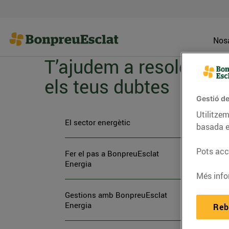
Nosa
T’ajudem a resoldre
els teus dubtes
< 
Gestió de
Q
Utilitzem
El sector energètic
basada e
Só
be
Pots acce
Fer el pas a BonpreuEsclat
Energia
Més info
Gestions amb BonpreuEsclat
Energia
Reb