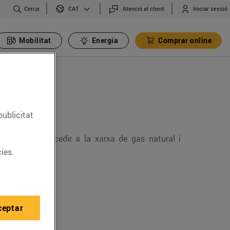
Cerca
Atenció al client
Iniciar sessió
CAT
Mobilitat
Energia
Comprar online
publicitat
 per poder accedir a la xarxa de gas natural i
ies.
ceptar