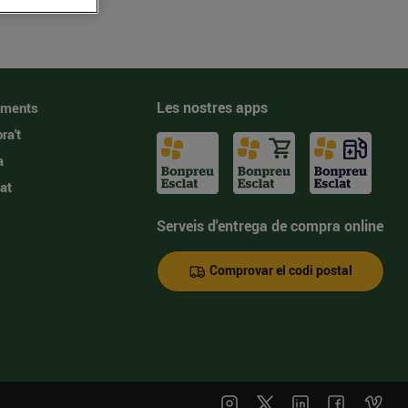
Les nostres apps
iments
ra't
a
at
Serveis d'entrega de compra online
Comprovar el codi postal