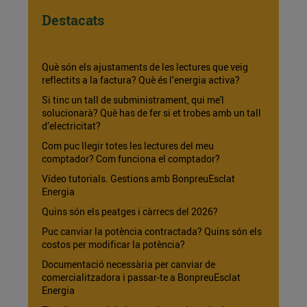
Destacats
Què són els ajustaments de les lectures que veig
reflectits a la factura? Què és l’energia activa?
Si tinc un tall de subministrament, qui me'l
solucionarà? Què has de fer si et trobes amb un tall
d’electricitat?
Com puc llegir totes les lectures del meu
comptador? Com funciona el comptador?
Vídeo tutorials. Gestions amb BonpreuEsclat
Energia
Quins són els peatges i càrrecs del 2026?
Puc canviar la potència contractada? Quins són els
costos per modificar la potència?
Documentació necessària per canviar de
comercialitzadora i passar-te a BonpreuEsclat
Energia