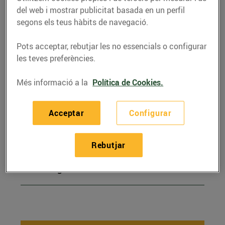
del web i mostrar publicitat basada en un perfil
segons els teus hàbits de navegació.
El sector energètic
Pots acceptar, rebutjar les no essencials o configurar
les teves preferències.
Fer el pas a BonpreuEsclat
Més informació a la
Política de Cookies.
Energia
Acceptar
Configurar
Gestions amb BonpreuEsclat
Energia
Rebutjar
L'energia verda