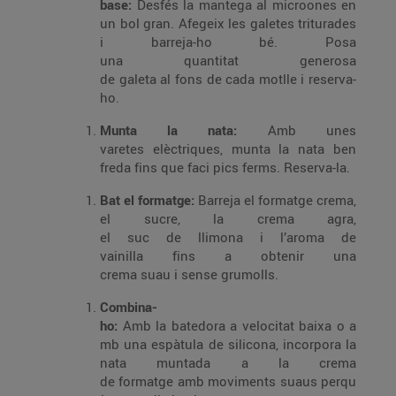
base:
Desfés la mantega al microones en
un bol gran. Afegeix les galetes triturades
i barreja-ho bé. Posa
una quantitat generosa
de galeta al fons de cada motlle i reserva-
ho.
Munta la nata:
Amb unes
varetes elèctriques, munta la nata ben
freda fins que faci pics ferms. Reserva-la.
Bat el formatge:
Barreja el formatge crema,
el sucre, la crema agra,
el suc de llimona i l’aroma de
vainilla fins a obtenir una
crema suau i sense grumolls.
Combina-
ho:
Amb la batedora a velocitat baixa o a
mb una espàtula de silicona, incorpora la
nata muntada a la crema
de formatge amb moviments suaus perqu