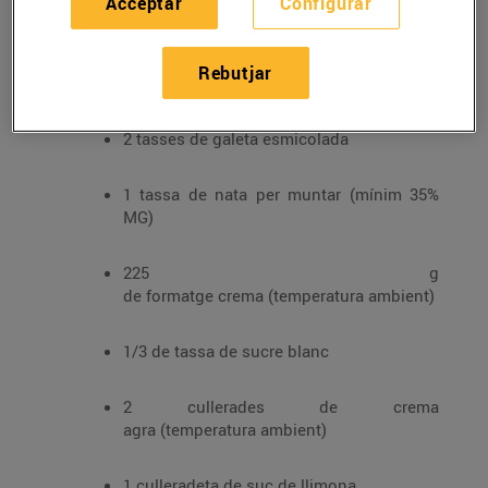
Acceptar
Configurar
Ingredients:
4 cullerades de mantega sense sal, desfet
Rebutjar
a
2 tasses de galeta esmicolada
1 tassa de nata per muntar (mínim 35%
MG)
225 g
de formatge crema (temperatura ambient)
1/3 de tassa de sucre blanc
2 cullerades de crema
agra (temperatura ambient)
1 culleradeta de suc de llimona