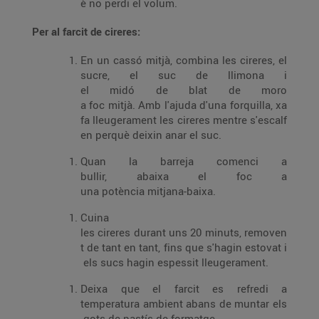
è no perdi el volum.
Per al farcit de cireres:
En un cassó mitjà, combina les cireres, el
sucre, el suc de llimona i
el midó de blat de moro
a foc mitjà. Amb l'ajuda d'una forquilla, xa
fa lleugerament les cireres mentre s'escalf
en perquè deixin anar el suc.
Quan la barreja comenci a
bullir, abaixa el foc a
una potència mitjana-baixa.
Cuina
les cireres durant uns 20 minuts, removen
t de tant en tant, fins que s'hagin estovat i
els sucs hagin espessit lleugerament.
Deixa que el farcit es refredi a
temperatura ambient abans de muntar els
gots de pastís de formatge.