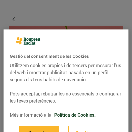
Gestió del consentiment de les Cookies
Utilitzem cookies pròpies i de tercers per mesurar l’ús
del web i mostrar publicitat basada en un perfil
segons els teus hàbits de navegació.
RECEPTES
Pots acceptar, rebutjar les no essencials o configurar
Pastís de formatge amb
les teves preferències.
cireres
Més informació a la
Política de Cookies.
15/de maig/2026