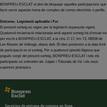
BONPREU-ESCLAT el dret de bloquejar aquelles participacions que
facin servir aquesta mena de comptes de correu electrònic o perfils.
Dotzena-. Legislació aplicable i Fur
El present sorteig es regeix per la legislació espanyola vigent.
Qualsevol reclamació relacionada amb aquest sorteig ha d'enviar-se
per escrit a BONPREU-ESCLAT, a la ctra. C-17, km 73, 08508 de
Les Masies de Voltregà, abans dels 30 dies posteriors a la data límit
de participació en el sorteig. Per a qualsevol qüestió litigiosa que
pogués sorgir del present sorteig, BONPREU-ESCLAT i tots els
participants se sotmeten als Jutjats i Tribunals de Vic i els seus
superiors jeràrquics.
Servicios de entrega de compra en línea