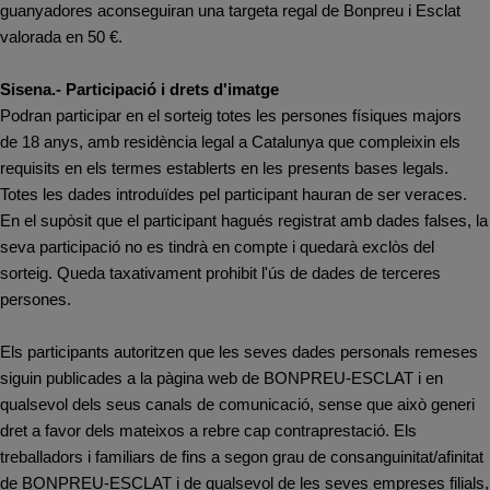
guanyadores aconseguiran una targeta regal de Bonpreu i Esclat
valorada en 50 €.
Sisena.- Participació i drets d'imatge
Podran participar en el sorteig totes les persones físiques majors
de 18 anys, amb residència legal a Catalunya que compleixin els
requisits en els termes establerts en les presents bases legals.
Totes les dades introduïdes pel participant hauran de ser veraces.
En el supòsit que el participant hagués registrat amb dades falses, la
seva participació no es tindrà en compte i quedarà exclòs del
sorteig. Queda taxativament prohibit l'ús de dades de terceres
persones.
Els participants autoritzen que les seves dades personals remeses
siguin publicades a la pàgina web de BONPREU-ESCLAT i en
qualsevol dels seus canals de comunicació, sense que això generi
dret a favor dels mateixos a rebre cap contraprestació. Els
treballadors i familiars de fins a segon grau de consanguinitat/afinitat
de BONPREU-ESCLAT i de qualsevol de les seves empreses filials,