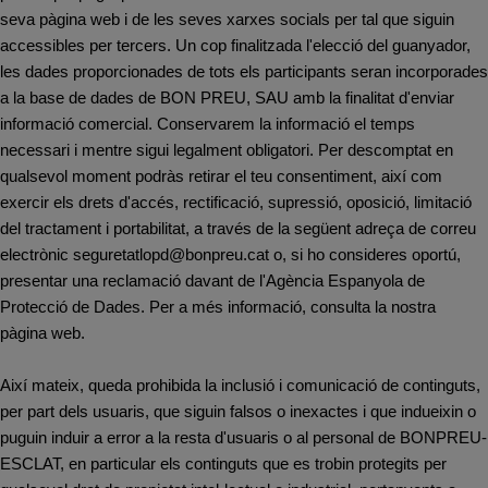
seva pàgina web i de les seves xarxes socials per tal que siguin
accessibles per tercers. Un cop finalitzada l'elecció del guanyador,
les dades proporcionades de tots els participants seran incorporades
a la base de dades de BON PREU, SAU amb la finalitat d'enviar
informació comercial. Conservarem la informació el temps
necessari i mentre sigui legalment obligatori. Per descomptat en
qualsevol moment podràs retirar el teu consentiment, així com
exercir els drets d'accés, rectificació, supressió, oposició, limitació
del tractament i portabilitat, a través de la següent adreça de correu
electrònic
seguretatlopd@bonpreu.cat
o, si ho consideres oportú,
presentar una reclamació davant de l'Agència Espanyola de
Protecció de Dades. Per a més informació, consulta la nostra
pàgina
web
.
Així mateix, queda prohibida la inclusió i comunicació de continguts,
per part dels usuaris, que siguin falsos o inexactes i que indueixin o
puguin induir a error a la resta d'usuaris o al personal de BONPREU-
ESCLAT, en particular els continguts que es trobin protegits per