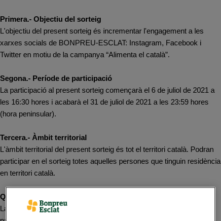
Primera.- Objectiu del sorteig
L'objectiu del present sorteig és incrementar l'engagement a les
xarxes socials de BONPREU-ESCLAT: Instagram, Facebook i
Twitter en motiu de la campanya “Alimenta el català”.
Segona.- Període de participació
La participació al present sorteig començarà el 6 de juliol de 2021 a
les 16:30 hores i acabarà el 31 de juliol de 2021 a les 23:59 hores
(hora peninsular).
Tercera.- Àmbit territorial
L'àmbit territorial del present sorteig és tot el territori català. Podran
participar en el sorteig totes aquelles persones que tinguin residència
en territori català.
Quarta.- Naturalesa del sorteig
La participació en el sorteig és de caràcter gratuït i el simple fet de
participar-hi implica la plena acceptació de les presents bases en la