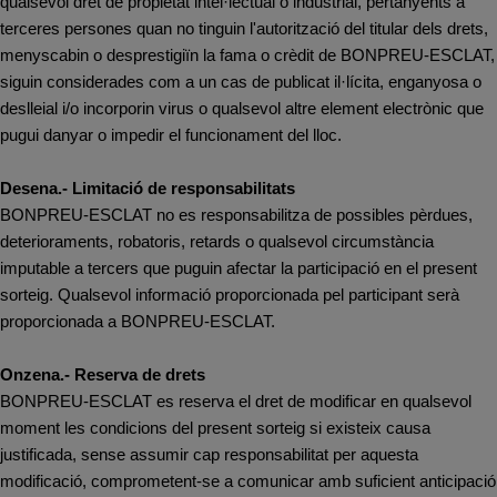
qualsevol dret de propietat intel·lectual o industrial, pertanyents a
terceres persones quan no tinguin l'autorització del titular dels drets,
menyscabin o desprestigiïn la fama o crèdit de BONPREU-ESCLAT,
siguin considerades com a un cas de publicat il·lícita, enganyosa o
deslleial i/o incorporin virus o qualsevol altre element electrònic que
pugui danyar o impedir el funcionament del lloc.
Desena.- Limitació de responsabilitats
BONPREU-ESCLAT no es responsabilitza de possibles pèrdues,
deterioraments, robatoris, retards o qualsevol circumstància
imputable a tercers que puguin afectar la participació en el present
sorteig. Qualsevol informació proporcionada pel participant serà
proporcionada a BONPREU-ESCLAT.
Onzena.- Reserva de drets
BONPREU-ESCLAT es reserva el dret de modificar en qualsevol
moment les condicions del present sorteig si existeix causa
justificada, sense assumir cap responsabilitat per aquesta
modificació, comprometent-se a comunicar amb suficient anticipació