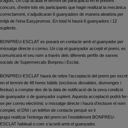
d’agost. Un cop acabat el termini de participació en el present
concurs, d'entre tots els participants que hagin realitzat la mecànica
correctament, s'adjudicaran 6 guanyadors de manera aleatòria per
mitjà de l'eina Easypromos. En total hi haurà 6 guanyadors i 12
suplents.
BONPREU-ESCLAT es posarà en contacte amb el guanyador per
missatge directe o correu. Un cop el guanyador accepti el premi, es
comunicarà el seu nom a través dels diferents perfils de xarxes
socials de Supermercats Bonpreu i Esclat.
BONPREU-ESCLAT haurà de rebre l'acceptació del premi per escrit
en el termini de 48 hores hàbils (exclosos dissabtes, diumenges i
festius) a comptar des de la data de notificació de la seva condició
de guanyador o de guanyador suplent. Aquesta acceptació podrà fer-
se per correu electrònic o missatge directe i haurà d'incloure el nom
complet, el DNI i un telèfon de contacte perquè se li
pugui realitzar l'entrega del premi en l'establiment BONPREU-
ESCLAT habitual o com s'acordi amb el guanyador.